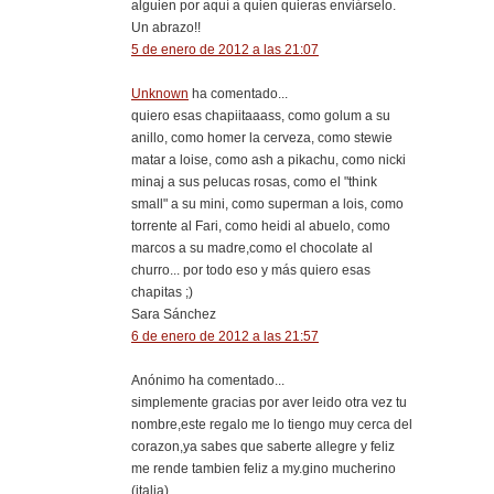
alguien por aquí a quien quieras enviárselo.
Un abrazo!!
5 de enero de 2012 a las 21:07
Unknown
ha comentado...
quiero esas chapiitaaass, como golum a su
anillo, como homer la cerveza, como stewie
matar a loise, como ash a pikachu, como nicki
minaj a sus pelucas rosas, como el "think
small" a su mini, como superman a lois, como
torrente al Fari, como heidi al abuelo, como
marcos a su madre,como el chocolate al
churro... por todo eso y más quiero esas
chapitas ;)
Sara Sánchez
6 de enero de 2012 a las 21:57
Anónimo ha comentado...
simplemente gracias por aver leido otra vez tu
nombre,este regalo me lo tiengo muy cerca del
corazon,ya sabes que saberte allegre y feliz
me rende tambien feliz a my.gino mucherino
(italia)