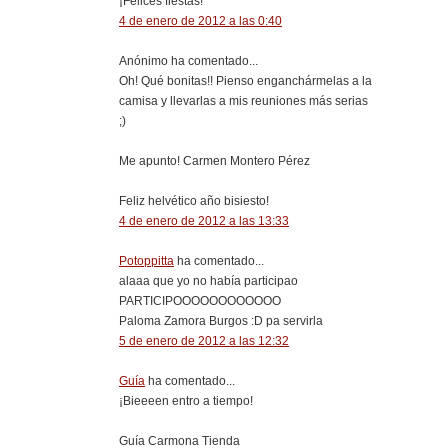
¡Felices fiestas!
4 de enero de 2012 a las 0:40
Anónimo ha comentado...
Oh! Qué bonitas!! Pienso enganchármelas a la
camisa y llevarlas a mis reuniones más serias
;)
Me apunto! Carmen Montero Pérez
Feliz helvético año bisiesto!
4 de enero de 2012 a las 13:33
Potoppitta
ha comentado...
alaaa que yo no había participao
PARTICIPOOOOOOOOOOOO
Paloma Zamora Burgos :D pa servirla
5 de enero de 2012 a las 12:32
Guía
ha comentado...
¡Bieeeen entro a tiempo!
Guía Carmona Tienda