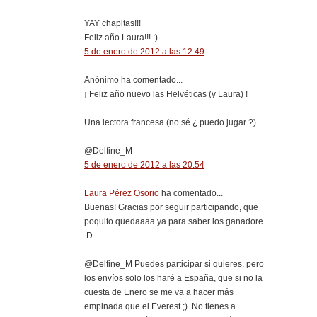
YAY chapitas!!!
Feliz año Laura!!! :)
5 de enero de 2012 a las 12:49
Anónimo ha comentado...
¡ Feliz año nuevo las Helvéticas (y Laura) !
Una lectora francesa (no sé ¿ puedo jugar ?)
@Delfine_M
5 de enero de 2012 a las 20:54
Laura Pérez Osorio
ha comentado...
Buenas! Gracias por seguir participando, que
poquito quedaaaa ya para saber los ganadore
:D
@Delfine_M Puedes participar si quieres, pero
los envíos solo los haré a España, que si no la
cuesta de Enero se me va a hacer más
empinada que el Everest ;). No tienes a