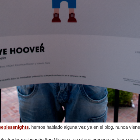
eeplessnights
, hemos hablado alguna vez ya en el blog, nunca viene
l ilustrador malagueño Agu Méndez, en el que propone un tema en su