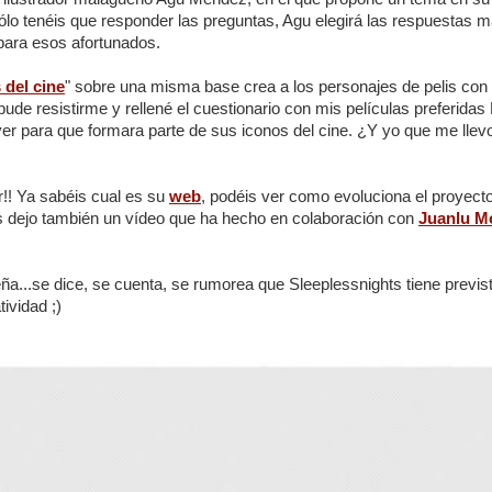
ólo tenéis que responder las preguntas, Agu elegirá las respuestas 
para esos afortunados.
 del cine
" sobre una misma base crea a los personajes de pelis con
e resistirme y rellené el cuestionario con mis películas preferidas 
over para que formara parte de sus iconos del cine. ¿Y yo que me lle
r!! Ya sabéis cual es su
web
, podéis ver como evoluciona el proyec
s dejo también un vídeo que ha hecho en colaboración con
Juanlu M
a...se dice, se cuenta, se rumorea que Sleeplessnights tiene previsto
tividad ;)