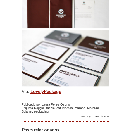
Vía:
LovelyPackage
Publicado por Laura Pérez Osorio
Etiqueta
Doggie Dazzle
,
estudiantes
,
marcas
,
Mathilde
Solahet
,
packaging
no hay comentarios
Posts relacionados