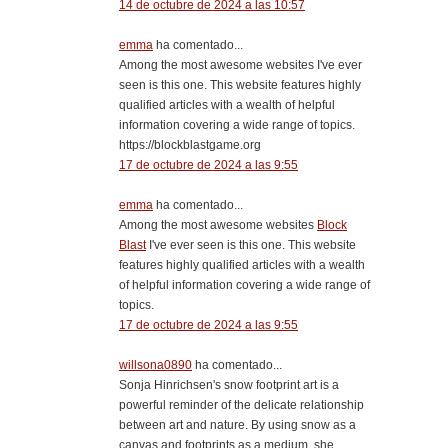
14 de octubre de 2024 a las 10:57
emma
ha comentado...
Among the most awesome websites I've ever
seen is this one. This website features highly
qualified articles with a wealth of helpful
information covering a wide range of topics.
https://blockblastgame.org
17 de octubre de 2024 a las 9:55
emma
ha comentado...
Among the most awesome websites
Block
Blast
I've ever seen is this one. This website
features highly qualified articles with a wealth
of helpful information covering a wide range of
topics.
17 de octubre de 2024 a las 9:55
willsona0890
ha comentado...
Sonja Hinrichsen's snow footprint art is a
powerful reminder of the delicate relationship
between art and nature. By using snow as a
canvas and footprints as a medium, she