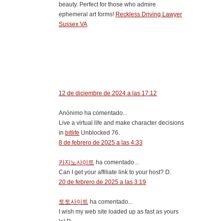
beauty. Perfect for those who admire
ephemeral art forms!
Reckless Driving Lawyer
Sussex VA
12 de diciembre de 2024 a las 17:12
Anónimo ha comentado...
Live a virtual life and make character decisions
in
bitlife
Unblocked 76.
8 de febrero de 2025 a las 4:33
카지노사이트
ha comentado...
Can I get your affiliate link to your host? D.
20 de febrero de 2025 a las 3:19
토토사이트
ha comentado...
I wish my web site loaded up as fast as yours