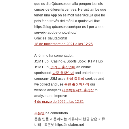
que es diu Qdcursos on allà pengen tots els
cursos de diferents centres. He vist també que
tenen una App on és molt més fàcil, ja que ho
pots fer a través del mòbil a qualsevol lloc.
https://blog.qdcursos.com/que-es-i-per-a-que-
serveix-ladobe-photoshop/
Gràcies, salutacions!
18 de noviembre de 2021 a las 12:25
Anónimo ha comentado...
JSM Hub | Casino & Sports Book | KTM Hub
JSM Hub,
경기도 출장안마
an online
sportsbook
나주 출장안마
and entertainment
company, JSM uses
하남 출장샵
cookies and
we collect and use
순천 출장마사지
our
website analytics
세종특별자치 출장샵
to
analyze and improve
4 de marzo de 2022 a las 12:31
목돈넷
ha comentado...
돈을 만들고 돈이되는 커뮤니티 현금 같은 커뮤
니티 - 목돈넷 https://mokdon.net