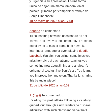
y urgencia a su apreciación. Es una forma
única de dejar una marca temporal en el
paisaje. ¡Gracias por compartir el trabajo de
Sonja Hinrichsen!
10 de mayo de 2025 a las 12:00
Sharine
ha comentado...
It's so inspiring how she uses nature as her
canvas and involves the community. It reminds
me of trying to master something new, like
learning a language or even playing
doodle
baseball
. You aim, you swing, sometimes you
miss horribly, but each attempt teaches you
something new about timing and angles. It's
ephemeral too, just like Sonja's art. You learn,
you improve, then move on. Thanks for sharing
this beautiful piece!
31 de julio de 2025 a las 6:02
먹튀보증
ha comentado...
Reading this post felt like following a carefully
guided tour through a rich landscape of ideas,
articulated with such clarity and verve that I