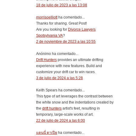
18 de julio de 2023 a las 13:08
morrisoelliott
ha comentado...
Thanks for sharing. Great Post!
Are you looking for
Divorce Lawyers
Spotsylvania VA
?
2 de noviembre de 2023 a las 10:55
Anónimo ha comentado...
Drift Hunters
provides an ultimate drifting
experience with new features. Build and
customize your drift car to win races.
3 de julio de 2024 a las 5:28
Keith Spears ha comentado...
This type of art leverages the contrast between
the white snow and the indentations created by
the
drift hunters
artist's feet, resulting in
temporary, large-scale works of art.
22 de julio de 2024 a las 6:00
แดนนี่ ตาเปีย
ha comentado...