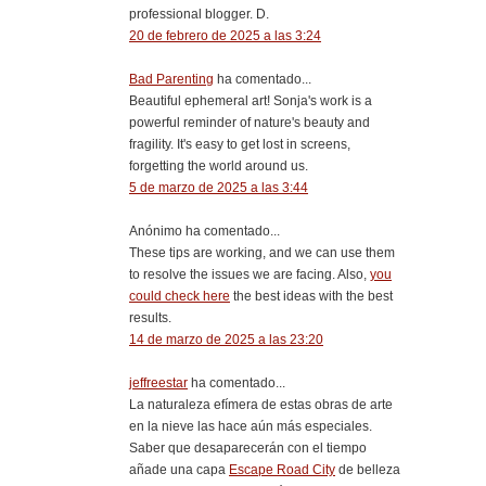
professional blogger. D.
20 de febrero de 2025 a las 3:24
Bad Parenting
ha comentado...
Beautiful ephemeral art! Sonja's work is a
powerful reminder of nature's beauty and
fragility. It's easy to get lost in screens,
forgetting the world around us.
5 de marzo de 2025 a las 3:44
Anónimo ha comentado...
These tips are working, and we can use them
to resolve the issues we are facing. Also,
you
could check here
the best ideas with the best
results.
14 de marzo de 2025 a las 23:20
jeffreestar
ha comentado...
La naturaleza efímera de estas obras de arte
en la nieve las hace aún más especiales.
Saber que desaparecerán con el tiempo
añade una capa
Escape Road City
de belleza