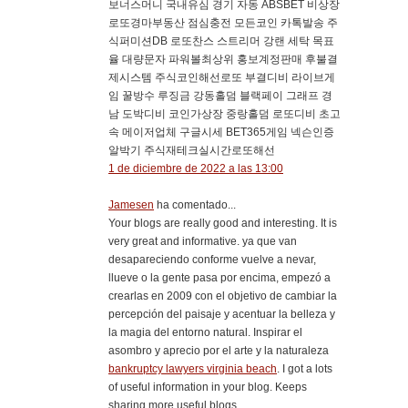
보너스머니 국내유심 경기 자동 ABSBET 비상장
로또경마부동산 점심충전 모든코인 카톡발송 주
식퍼미션DB 로또찬스 스트리머 강랜 세탁 목표
율 대량문자 파워볼최상위 홍보계정판매 후불결
제시스템 주식코인해선로또 부결디비 라이브게
임 꿀방수 루징금 강동홀덤 블랙페이 그래프 경
남 도박디비 코인가상장 중랑홀덤 로또디비 초고
속 메이저업체 구글시세 BET365게임 넥슨인증
알박기 주식재테크실시간로또해선
1 de diciembre de 2022 a las 13:00
Jamesen
ha comentado...
Your blogs are really good and interesting. It is
very great and informative. ya que van
desapareciendo conforme vuelve a nevar,
llueve o la gente pasa por encima, empezó a
crearlas en 2009 con el objetivo de cambiar la
percepción del paisaje y acentuar la belleza y
la magia del entorno natural. Inspirar el
asombro y aprecio por el arte y la naturaleza
bankruptcy lawyers virginia beach
. I got a lots
of useful information in your blog. Keeps
sharing more useful blogs..