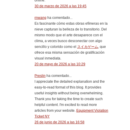
online.
30 de marzo de 2026 a las 19:45
rnwang
ha comentado...
Es fascinante cómo estas obras efímeras en la
nieve capturan la belleza de lo transitorio. Del
mismo modo que el arte desaparece con el
clima, a veces busco desconectar con algo
sencillo y colorido como el
スイカゲーム
, que
ofrece esa misma sensación de gratificación
visual inmediata.
20 de mayo de 2026 a las 10:29
Preslin
ha comentado...
I appreciate the detailed explanation and the
easy-to-read format of this blog. It provides
useful insights without being overwhelming.
Thank you for taking the time to create such
helpful content. I'm excited to read more
articles from your website.
Equipment Violation
Ticket NY
26 de junio de 2026 a las 16:58