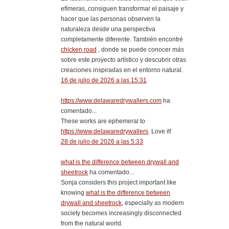
efímeras, consiguen transformar el paisaje y
hacer que las personas observen la
naturaleza desde una perspectiva
completamente diferente. También encontré
chicken road
, donde se puede conocer más
sobre este proyecto artístico y descubrir otras
creaciones inspiradas en el entorno natural.
16 de julio de 2026 a las 15:31
https://www.delawaredrywallers.com
ha
comentado...
These works are ephemeral to
https://www.delawaredrywallers
. Love it!
28 de julio de 2026 a las 5:33
what is the difference between drywall and
sheetrock
ha comentado...
Sonja considers this project important like
knowing
what is the difference between
drywall and sheetrock
, especially as modern
society becomes increasingly disconnected
from the natural world.