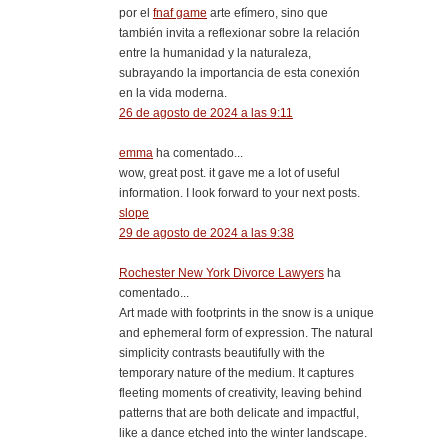
por el
fnaf game
arte efímero, sino que
también invita a reflexionar sobre la relación
entre la humanidad y la naturaleza,
subrayando la importancia de esta conexión
en la vida moderna.
26 de agosto de 2024 a las 9:11
emma
ha comentado...
wow, great post. it gave me a lot of useful
information. I look forward to your next posts.
slope
29 de agosto de 2024 a las 9:38
Rochester New York Divorce Lawyers
ha
comentado...
Art made with footprints in the snow is a unique
and ephemeral form of expression. The natural
simplicity contrasts beautifully with the
temporary nature of the medium. It captures
fleeting moments of creativity, leaving behind
patterns that are both delicate and impactful,
like a dance etched into the winter landscape.