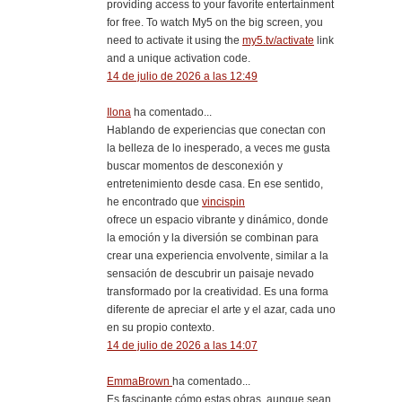
providing access to your favorite entertainment
for free. To watch My5 on the big screen, you
need to activate it using the
my5.tv/activate
link
and a unique activation code.
14 de julio de 2026 a las 12:49
Ilona
ha comentado...
Hablando de experiencias que conectan con
la belleza de lo inesperado, a veces me gusta
buscar momentos de desconexión y
entretenimiento desde casa. En ese sentido,
he encontrado que
vincispin
ofrece un espacio vibrante y dinámico, donde
la emoción y la diversión se combinan para
crear una experiencia envolvente, similar a la
sensación de descubrir un paisaje nevado
transformado por la creatividad. Es una forma
diferente de apreciar el arte y el azar, cada uno
en su propio contexto.
14 de julio de 2026 a las 14:07
EmmaBrown
ha comentado...
Es fascinante cómo estas obras, aunque sean