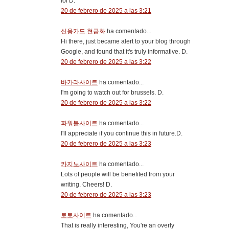
lol D.
20 de febrero de 2025 a las 3:21
신용카드 현금화
ha comentado...
Hi there, just became alert to your blog through
Google, and found that it's truly informative. D.
20 de febrero de 2025 a las 3:22
바카라사이트
ha comentado...
I'm going to watch out for brussels. D.
20 de febrero de 2025 a las 3:22
파워볼사이트
ha comentado...
I'll appreciate if you continue this in future.D.
20 de febrero de 2025 a las 3:23
카지노사이트
ha comentado...
Lots of people will be benefited from your
writing. Cheers! D.
20 de febrero de 2025 a las 3:23
토토사이트
ha comentado...
That is really interesting, You're an overly