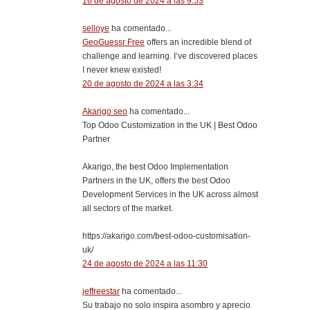
16 de agosto de 2024 a las 9:53
selloye
ha comentado...
GeoGuessr Free
offers an incredible blend of
challenge and learning. I’ve discovered places
I never knew existed!
20 de agosto de 2024 a las 3:34
Akarigo seo
ha comentado...
Top Odoo Customization in the UK | Best Odoo
Partner
Akarigo, the best Odoo Implementation
Partners in the UK, offers the best Odoo
Development Services in the UK across almost
all sectors of the market.
https://akarigo.com/best-odoo-customisation-
uk/
24 de agosto de 2024 a las 11:30
jeffreestar
ha comentado...
Su trabajo no solo inspira asombro y aprecio