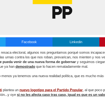
Facebook
Linkedin
resaca electoral, algunos nos preguntamos porqué somos incapaces,
las urnas contra los que nos roban, prevarican, nos mienten y nos 
e pueda venir de una nueva forma de gobernar
y seguimos ciegam
que ya han
demostrado
que lo hacen rematadamente mal.
lo menos ya tenemos una nueva realidad política, que es mucho más
ti
plantea un
nuevo logotipo para el Partido Popular
, al que poco 
ión...y oye
si no les afecta caso tras caso, igual es que es un val