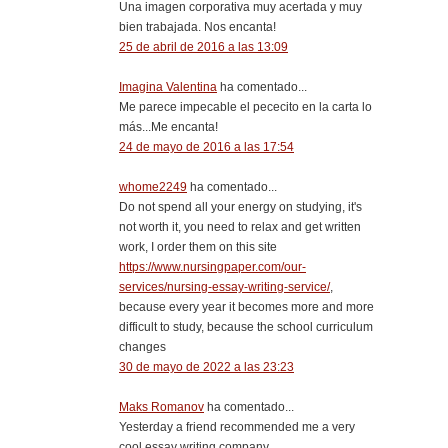
Una imagen corporativa muy acertada y muy
bien trabajada. Nos encanta!
25 de abril de 2016 a las 13:09
Imagina Valentina
ha comentado...
Me parece impecable el pececito en la carta lo
más...Me encanta!
24 de mayo de 2016 a las 17:54
whome2249
ha comentado...
Do not spend all your energy on studying, it's
not worth it, you need to relax and get written
work, I order them on this site
https://www.nursingpaper.com/our-
services/nursing-essay-writing-service/
,
because every year it becomes more and more
difficult to study, because the school curriculum
changes
30 de mayo de 2022 a las 23:23
Maks Romanov
ha comentado...
Yesterday a friend recommended me a very
cool essay writing company