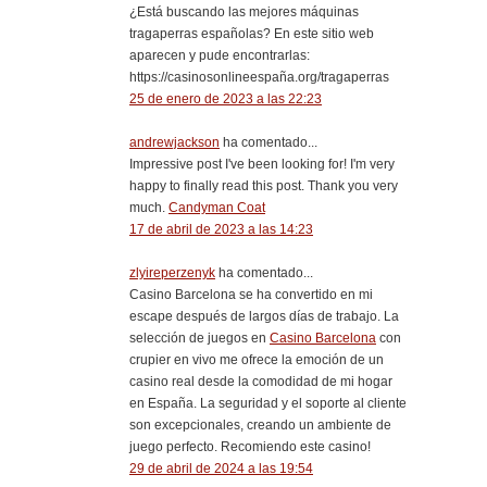
¿Está buscando las mejores máquinas
tragaperras españolas? En este sitio web
aparecen y pude encontrarlas:
https://casinosonlineespaña.org/tragaperras
25 de enero de 2023 a las 22:23
andrewjackson
ha comentado...
Impressive post I've been looking for! I'm very
happy to finally read this post. Thank you very
much.
Candyman Coat
17 de abril de 2023 a las 14:23
zlyireperzenyk
ha comentado...
Casino Barcelona se ha convertido en mi
escape después de largos días de trabajo. La
selección de juegos en
Casino Barcelona
con
crupier en vivo me ofrece la emoción de un
casino real desde la comodidad de mi hogar
en España. La seguridad y el soporte al cliente
son excepcionales, creando un ambiente de
juego perfecto. Recomiendo este casino!
29 de abril de 2024 a las 19:54