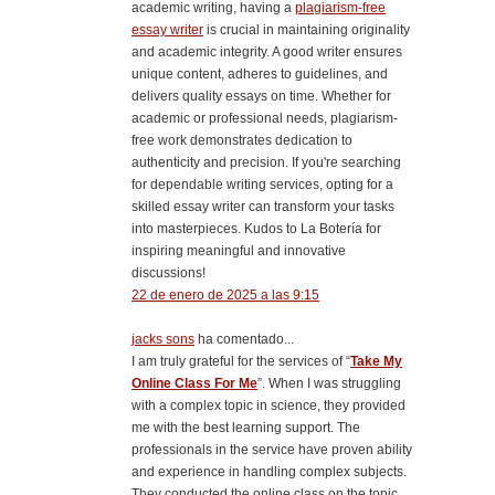
academic writing, having a
plagiarism-free
essay writer
is crucial in maintaining originality
and academic integrity. A good writer ensures
unique content, adheres to guidelines, and
delivers quality essays on time. Whether for
academic or professional needs, plagiarism-
free work demonstrates dedication to
authenticity and precision. If you're searching
for dependable writing services, opting for a
skilled essay writer can transform your tasks
into masterpieces. Kudos to La Botería for
inspiring meaningful and innovative
discussions!
22 de enero de 2025 a las 9:15
jacks sons
ha comentado...
I am truly grateful for the services of “
Take My
Online Class For Me
”. When I was struggling
with a complex topic in science, they provided
me with the best learning support. The
professionals in the service have proven ability
and experience in handling complex subjects.
They conducted the online class on the topic,