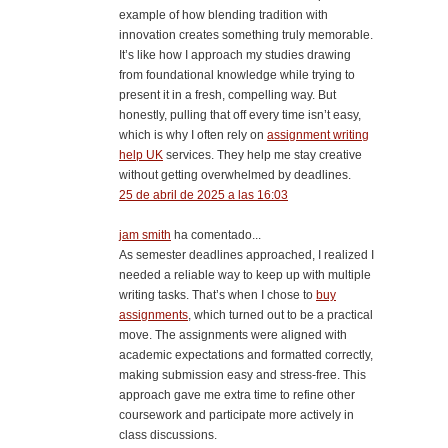
example of how blending tradition with
innovation creates something truly memorable.
It’s like how I approach my studies drawing
from foundational knowledge while trying to
present it in a fresh, compelling way. But
honestly, pulling that off every time isn’t easy,
which is why I often rely on
assignment writing
help UK
services. They help me stay creative
without getting overwhelmed by deadlines.
25 de abril de 2025 a las 16:03
jam smith
ha comentado...
As semester deadlines approached, I realized I
needed a reliable way to keep up with multiple
writing tasks. That’s when I chose to
buy
assignments
, which turned out to be a practical
move. The assignments were aligned with
academic expectations and formatted correctly,
making submission easy and stress-free. This
approach gave me extra time to refine other
coursework and participate more actively in
class discussions.