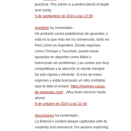
practical. This article is a perfect blend of depth
and clarity.
5 de septiembre de 2024 a las 12:00
jaredleto
ha comentado...
He probado varias plataformas de apuestas, y
esta es la que más me ha convencido, tanto en
Perú como en Argentina. Desde regiones
como Chiclayo y Tucumán, puedo hacer
apuestas en deportes como fútbol y
baloncesto sin problemas. Las cuotas son muy
competitivas y la atención al cliente siempre
ha sido rápida y eficiente. Si eres de estas
regiones y estás buscando un sitio confiable,
aquí te dejo el enlace:
https://mejores-casas-
de-apuestas.com/
. ¡Muy buen servicio hasta
ahora!
8 de octubre de 2024 a las 22:46
AliceGomez
ha comentado...
La Botería’s content always captivates with its
creativity and relevance. For anyone exploring