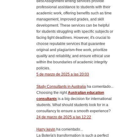
Best Assignment writing services provide
professional assistance to students with their
academic work, offering benefits such as time
management, improved grades, and skill
development. These services can be helpful
for students struggling with specific subjects or
facing tight deadlines. However, it's crucial to
choose reputable services that guarantee
original and plagiarism-free work, prioritize
quality and reliability, and ensure ethical use
within the boundaries of academic integrity
policies.
5 de marzo de 2025 a las 20:03
Study Consultants in Australia
ha comentado...
Choosing the right
Australian education
consultants
is a big decision for international
students. What should students look for in a
consultancy to ensure a smooth experience?
24 de marzo de 2025 a las 12:22
Harry kevin
ha comentado...
La Botería's transformation is such a perfect