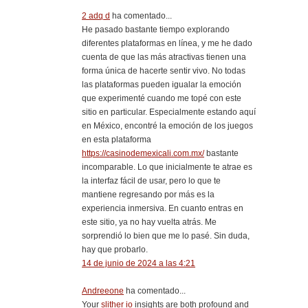
2 adq d
ha comentado...
He pasado bastante tiempo explorando
diferentes plataformas en línea, y me he dado
cuenta de que las más atractivas tienen una
forma única de hacerte sentir vivo. No todas
las plataformas pueden igualar la emoción
que experimenté cuando me topé con este
sitio en particular. Especialmente estando aquí
en México, encontré la emoción de los juegos
en esta plataforma
https://casinodemexicali.com.mx/
bastante
incomparable. Lo que inicialmente te atrae es
la interfaz fácil de usar, pero lo que te
mantiene regresando por más es la
experiencia inmersiva. En cuanto entras en
este sitio, ya no hay vuelta atrás. Me
sorprendió lo bien que me lo pasé. Sin duda,
hay que probarlo.
14 de junio de 2024 a las 4:21
Andreeone
ha comentado...
Your
slither io
insights are both profound and