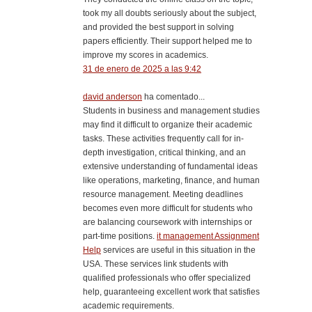
took my all doubts seriously about the subject,
and provided the best support in solving
papers efficiently. Their support helped me to
improve my scores in academics.
31 de enero de 2025 a las 9:42
david anderson
ha comentado...
Students in business and management studies
may find it difficult to organize their academic
tasks. These activities frequently call for in-
depth investigation, critical thinking, and an
extensive understanding of fundamental ideas
like operations, marketing, finance, and human
resource management. Meeting deadlines
becomes even more difficult for students who
are balancing coursework with internships or
part-time positions.
it management Assignment
Help
services are useful in this situation in the
USA. These services link students with
qualified professionals who offer specialized
help, guaranteeing excellent work that satisfies
academic requirements.