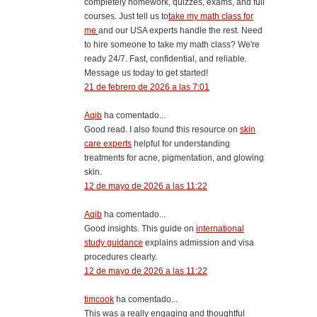
completely homework, quizzes, exams, and full
courses. Just tell us to
take my math class for
me
and our USA experts handle the rest. Need
to hire someone to take my math class? We're
ready 24/7. Fast, confidential, and reliable.
Message us today to get started!
21 de febrero de 2026 a las 7:01
Aqib
ha comentado...
Good read. I also found this resource on
skin
care experts
helpful for understanding
treatments for acne, pigmentation, and glowing
skin.
12 de mayo de 2026 a las 11:22
Aqib
ha comentado...
Good insights. This guide on
international
study guidance
explains admission and visa
procedures clearly.
12 de mayo de 2026 a las 11:22
timcook
ha comentado...
This was a really engaging and thoughtful