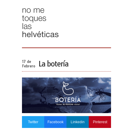
17 de
La botería
Febrero
Twitter
Facebook
Linkedin
Pinterest