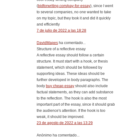
(
bidforwriting.com/pay-for-essay
), since I went
to several companies, no one wanted to take
on my topic, but they took it and did it quickly
and efficiently
7 de julio de 2022 a las 18:28
DavidMapes
ha comentado...
Structure of a reflective essay
A reflective essay should follow a certain
structure. It must start with a hook, or thesis
statement, which should be followed by
supporting ideas. These ideas should be
further developed in body paragraphs. The
body
buy cheap essay
should also include
factual statements, as they can add substance
to the reflection. The hook is also the most
important part of the essay, since it should grab
the audience's attention. If the hook is too
weak, it should be improved.
23 de agosto de 2022 a las 13:29
Anónimo ha comentado...