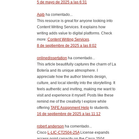
5 de mayo de 2025 a las 6:31
Aqib
ha comentado...
This resource is great for anyone looking into
Content Writing Services. It explains how
writing adds value to digital platforms. Check
more:
Content Writing Services
.
8 de septiembre de 2025 a las 8:02
onlinedissertation
ha comentado...
This article beautifully captures the charm of La
Botería and its unique atmosphere. I
appreciate how the author blends design,
culture, and local identity into the storytelling. It
feels authentic and inviting, making me want to
visit and experience it myself. Posts like these
remind me of the creativity I explore while
offering
TAFE Assignment Help
to students.
16 de septiembre de 2025 a las 11:12
robert anderson
ha comentado...
Cisco
L-LIC-CT2504-25A
License expands
access point capacity on the Cisco 2504