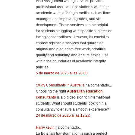
Best Assignment writing services provide
professional assistance to students with their
academic work, offering benefits such as time
management, improved grades, and skill
development. These services can be helpful
for students struggling with specific subjects or
facing tight deadlines. However, it's crucial to
choose reputable services that guarantee
original and plagiarism-free work, prioritize
quality and reliability, and ensure ethical use
within the boundaries of academic integrity
policies.
5 de marzo de 2025 a las 20:03
Study Consultants in Australia
ha comentado...
Choosing the right
Australian education
consultants
is a big decision for international
students. What should students look for in a
consultancy to ensure a smooth experience?
24 de marzo de 2025 a las 12:22
Harry kevin
ha comentado...
La Botería's transformation is such a perfect