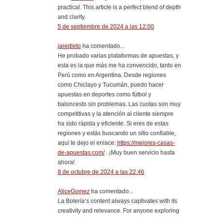
practical. This article is a perfect blend of depth
and clarity.
5 de septiembre de 2024 a las 12:00
jaredleto
ha comentado...
He probado varias plataformas de apuestas, y
esta es la que más me ha convencido, tanto en
Perú como en Argentina. Desde regiones
como Chiclayo y Tucumán, puedo hacer
apuestas en deportes como fútbol y
baloncesto sin problemas. Las cuotas son muy
competitivas y la atención al cliente siempre
ha sido rápida y eficiente. Si eres de estas
regiones y estás buscando un sitio confiable,
aquí te dejo el enlace:
https://mejores-casas-
de-apuestas.com/
. ¡Muy buen servicio hasta
ahora!
8 de octubre de 2024 a las 22:46
AliceGomez
ha comentado...
La Botería’s content always captivates with its
creativity and relevance. For anyone exploring