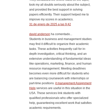
took my all doubts seriously about the subject,
and provided the best support in solving
papers efficiently. Their support helped me to
improve my scores in academics.
31 de enero de 2025 a las 9:42
david anderson
ha comentado...
Students in business and management studies
may find it difficult to organize their academic
tasks. These activities frequently call for in-
depth investigation, critical thinking, and an
extensive understanding of fundamental ideas
like operations, marketing, finance, and human
resource management. Meeting deadlines
becomes even more difficult for students who
are balancing coursework with internships or
part-time positions.
it management Assignment
Help
services are useful in this situation in the
USA. These services link students with
qualified professionals who offer specialized
help, guaranteeing excellent work that satisfies
academic requirements.