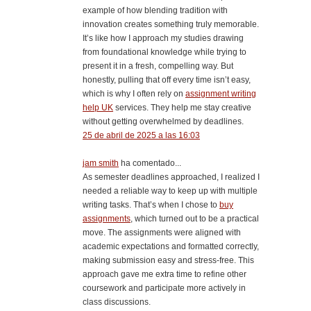
example of how blending tradition with
innovation creates something truly memorable.
It’s like how I approach my studies drawing
from foundational knowledge while trying to
present it in a fresh, compelling way. But
honestly, pulling that off every time isn’t easy,
which is why I often rely on
assignment writing
help UK
services. They help me stay creative
without getting overwhelmed by deadlines.
25 de abril de 2025 a las 16:03
jam smith
ha comentado...
As semester deadlines approached, I realized I
needed a reliable way to keep up with multiple
writing tasks. That’s when I chose to
buy
assignments
, which turned out to be a practical
move. The assignments were aligned with
academic expectations and formatted correctly,
making submission easy and stress-free. This
approach gave me extra time to refine other
coursework and participate more actively in
class discussions.