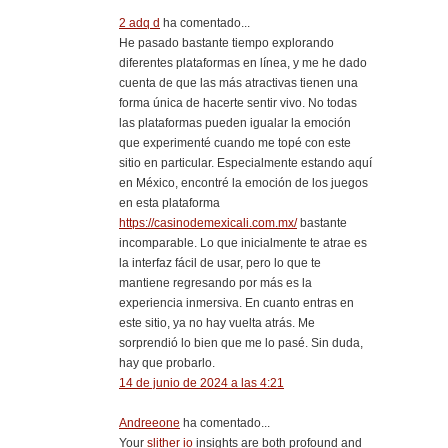
2 adq d
ha comentado...
He pasado bastante tiempo explorando
diferentes plataformas en línea, y me he dado
cuenta de que las más atractivas tienen una
forma única de hacerte sentir vivo. No todas
las plataformas pueden igualar la emoción
que experimenté cuando me topé con este
sitio en particular. Especialmente estando aquí
en México, encontré la emoción de los juegos
en esta plataforma
https://casinodemexicali.com.mx/
bastante
incomparable. Lo que inicialmente te atrae es
la interfaz fácil de usar, pero lo que te
mantiene regresando por más es la
experiencia inmersiva. En cuanto entras en
este sitio, ya no hay vuelta atrás. Me
sorprendió lo bien que me lo pasé. Sin duda,
hay que probarlo.
14 de junio de 2024 a las 4:21
Andreeone
ha comentado...
Your
slither io
insights are both profound and