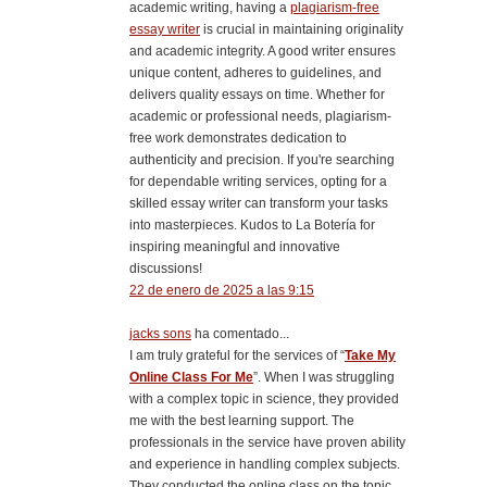
academic writing, having a
plagiarism-free
essay writer
is crucial in maintaining originality
and academic integrity. A good writer ensures
unique content, adheres to guidelines, and
delivers quality essays on time. Whether for
academic or professional needs, plagiarism-
free work demonstrates dedication to
authenticity and precision. If you're searching
for dependable writing services, opting for a
skilled essay writer can transform your tasks
into masterpieces. Kudos to La Botería for
inspiring meaningful and innovative
discussions!
22 de enero de 2025 a las 9:15
jacks sons
ha comentado...
I am truly grateful for the services of “
Take My
Online Class For Me
”. When I was struggling
with a complex topic in science, they provided
me with the best learning support. The
professionals in the service have proven ability
and experience in handling complex subjects.
They conducted the online class on the topic,