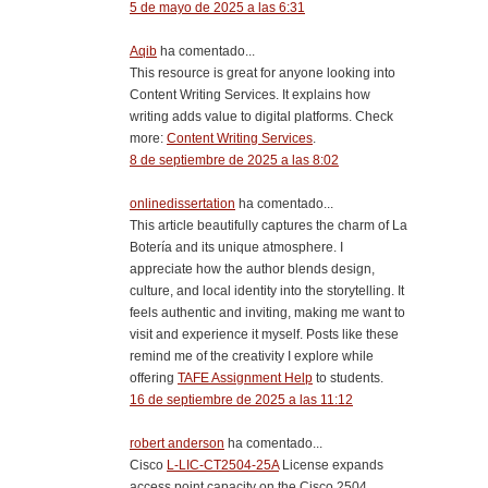
5 de mayo de 2025 a las 6:31
Aqib
ha comentado...
This resource is great for anyone looking into
Content Writing Services. It explains how
writing adds value to digital platforms. Check
more:
Content Writing Services
.
8 de septiembre de 2025 a las 8:02
onlinedissertation
ha comentado...
This article beautifully captures the charm of La
Botería and its unique atmosphere. I
appreciate how the author blends design,
culture, and local identity into the storytelling. It
feels authentic and inviting, making me want to
visit and experience it myself. Posts like these
remind me of the creativity I explore while
offering
TAFE Assignment Help
to students.
16 de septiembre de 2025 a las 11:12
robert anderson
ha comentado...
Cisco
L-LIC-CT2504-25A
License expands
access point capacity on the Cisco 2504