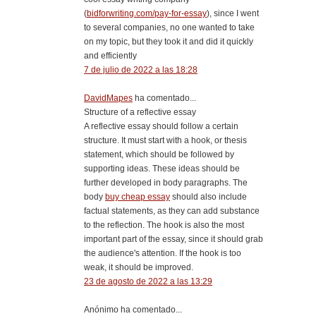
(
bidforwriting.com/pay-for-essay
), since I went
to several companies, no one wanted to take
on my topic, but they took it and did it quickly
and efficiently
7 de julio de 2022 a las 18:28
DavidMapes
ha comentado...
Structure of a reflective essay
A reflective essay should follow a certain
structure. It must start with a hook, or thesis
statement, which should be followed by
supporting ideas. These ideas should be
further developed in body paragraphs. The
body
buy cheap essay
should also include
factual statements, as they can add substance
to the reflection. The hook is also the most
important part of the essay, since it should grab
the audience's attention. If the hook is too
weak, it should be improved.
23 de agosto de 2022 a las 13:29
Anónimo ha comentado...