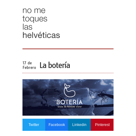
17 de
La botería
Febrero
Twitter
Facebook
Linkedin
Pinterest