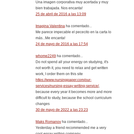
Una imagen corporativa muy acertada y muy
bien trabajada. Nos encanta!
25 de abril de 2016 a las 13:09
Imagina Valentina
ha comentado...
Me parece impecable el pececito en la carta lo
más...Me encanta!
24 de mayo de 2016 a las 17:54
whome2249
ha comentado...
Do not spend all your energy on studying, it's
not worth it, you need to relax and get written
work, I order them on this site
https://www.nursingpaper.com/our-
services/nursing-essay-writing-service/
,
because every year it becomes more and more
difficult to study, because the school curriculum
changes
30 de mayo de 2022 a las 23:23
Maks Romanov
ha comentado...
Yesterday a friend recommended me a very
cool essay writing company