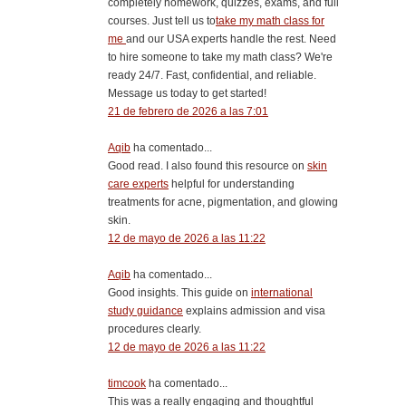
completely homework, quizzes, exams, and full
courses. Just tell us to
take my math class for
me
and our USA experts handle the rest. Need
to hire someone to take my math class? We're
ready 24/7. Fast, confidential, and reliable.
Message us today to get started!
21 de febrero de 2026 a las 7:01
Aqib
ha comentado...
Good read. I also found this resource on
skin
care experts
helpful for understanding
treatments for acne, pigmentation, and glowing
skin.
12 de mayo de 2026 a las 11:22
Aqib
ha comentado...
Good insights. This guide on
international
study guidance
explains admission and visa
procedures clearly.
12 de mayo de 2026 a las 11:22
timcook
ha comentado...
This was a really engaging and thoughtful