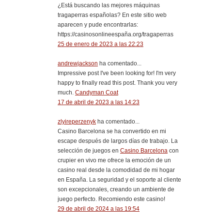
¿Está buscando las mejores máquinas
tragaperras españolas? En este sitio web
aparecen y pude encontrarlas:
https://casinosonlineespaña.org/tragaperras
25 de enero de 2023 a las 22:23
andrewjackson
ha comentado...
Impressive post I've been looking for! I'm very
happy to finally read this post. Thank you very
much.
Candyman Coat
17 de abril de 2023 a las 14:23
zlyireperzenyk
ha comentado...
Casino Barcelona se ha convertido en mi
escape después de largos días de trabajo. La
selección de juegos en
Casino Barcelona
con
crupier en vivo me ofrece la emoción de un
casino real desde la comodidad de mi hogar
en España. La seguridad y el soporte al cliente
son excepcionales, creando un ambiente de
juego perfecto. Recomiendo este casino!
29 de abril de 2024 a las 19:54