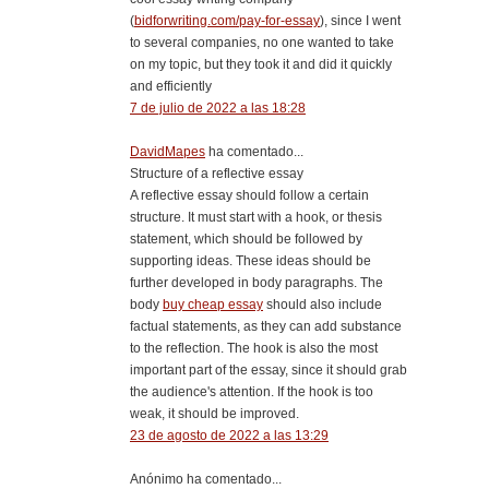
(
bidforwriting.com/pay-for-essay
), since I went
to several companies, no one wanted to take
on my topic, but they took it and did it quickly
and efficiently
7 de julio de 2022 a las 18:28
DavidMapes
ha comentado...
Structure of a reflective essay
A reflective essay should follow a certain
structure. It must start with a hook, or thesis
statement, which should be followed by
supporting ideas. These ideas should be
further developed in body paragraphs. The
body
buy cheap essay
should also include
factual statements, as they can add substance
to the reflection. The hook is also the most
important part of the essay, since it should grab
the audience's attention. If the hook is too
weak, it should be improved.
23 de agosto de 2022 a las 13:29
Anónimo ha comentado...