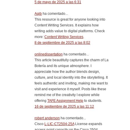
5 de mayo de 2025 a las 6:31
Aqib
ha comentado...
This resource is great for anyone looking into
Content Writing Services. It explains how
writing adds value to digital platforms. Check
more:
Content Writing Services
.
8 de septiembre de 2025 a las 8:02
onlinedissertation
ha comentado...
This article beautifully captures the charm of La
Botería and its unique atmosphere. I
appreciate how the author blends design,
culture, and local identity into the storytelling. It
feels authentic and inviting, making me want to
visit and experience it myself. Posts like these
remind me of the creativity I explore while
offering
TAFE Assignment Help
to students.
16 de septiembre de 2025 a las 11:12
robert anderson
ha comentado...
Cisco
L-LIC-CT2504-25A
License expands
access point capacity on the Cisco 2504