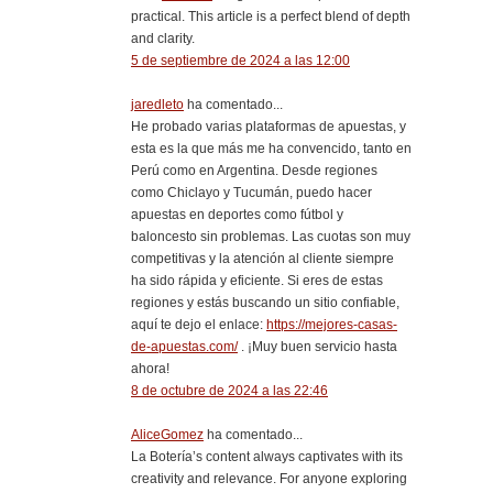
practical. This article is a perfect blend of depth
and clarity.
5 de septiembre de 2024 a las 12:00
jaredleto
ha comentado...
He probado varias plataformas de apuestas, y
esta es la que más me ha convencido, tanto en
Perú como en Argentina. Desde regiones
como Chiclayo y Tucumán, puedo hacer
apuestas en deportes como fútbol y
baloncesto sin problemas. Las cuotas son muy
competitivas y la atención al cliente siempre
ha sido rápida y eficiente. Si eres de estas
regiones y estás buscando un sitio confiable,
aquí te dejo el enlace:
https://mejores-casas-
de-apuestas.com/
. ¡Muy buen servicio hasta
ahora!
8 de octubre de 2024 a las 22:46
AliceGomez
ha comentado...
La Botería’s content always captivates with its
creativity and relevance. For anyone exploring