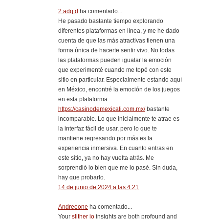
2 adq d
ha comentado...
He pasado bastante tiempo explorando
diferentes plataformas en línea, y me he dado
cuenta de que las más atractivas tienen una
forma única de hacerte sentir vivo. No todas
las plataformas pueden igualar la emoción
que experimenté cuando me topé con este
sitio en particular. Especialmente estando aquí
en México, encontré la emoción de los juegos
en esta plataforma
https://casinodemexicali.com.mx/
bastante
incomparable. Lo que inicialmente te atrae es
la interfaz fácil de usar, pero lo que te
mantiene regresando por más es la
experiencia inmersiva. En cuanto entras en
este sitio, ya no hay vuelta atrás. Me
sorprendió lo bien que me lo pasé. Sin duda,
hay que probarlo.
14 de junio de 2024 a las 4:21
Andreeone
ha comentado...
Your
slither io
insights are both profound and