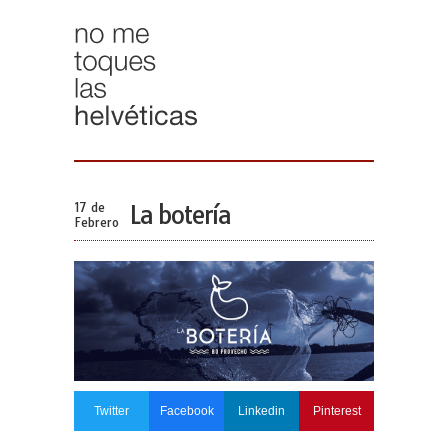
17 de
La botería
Febrero
Twitter
Facebook
Linkedin
Pinterest