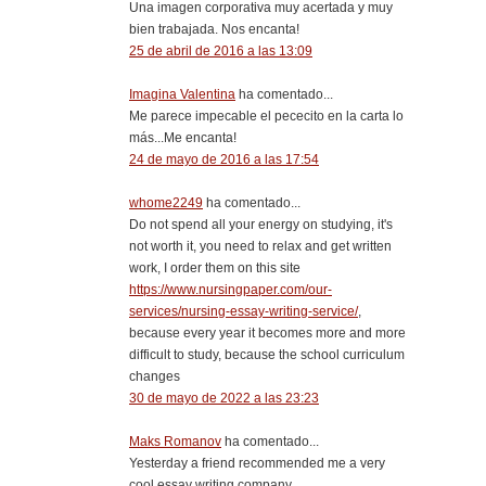
Una imagen corporativa muy acertada y muy
bien trabajada. Nos encanta!
25 de abril de 2016 a las 13:09
Imagina Valentina
ha comentado...
Me parece impecable el pececito en la carta lo
más...Me encanta!
24 de mayo de 2016 a las 17:54
whome2249
ha comentado...
Do not spend all your energy on studying, it's
not worth it, you need to relax and get written
work, I order them on this site
https://www.nursingpaper.com/our-
services/nursing-essay-writing-service/
,
because every year it becomes more and more
difficult to study, because the school curriculum
changes
30 de mayo de 2022 a las 23:23
Maks Romanov
ha comentado...
Yesterday a friend recommended me a very
cool essay writing company