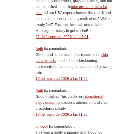
completely homework, quizzes, exams, and full
courses. Just tell us to
take my math class for
me
and our USA experts handle the rest. Need
to hire someone to take my math class? We're
ready 24/7. Fast, confidential, and reliable.
Message us today to get started!
21 de febrero de 2026 a las 7:01
Aqib
ha comentado...
Good read. I also found this resource on
skin
care experts
helpful for understanding
treatments for acne, pigmentation, and glowing
skin.
12 de mayo de 2026 a las 11:22
Aqib
ha comentado...
Good insights. This guide on
international
study guidance
explains admission and visa
procedures clearly.
12 de mayo de 2026 a las 11:22
timcook
ha comentado...
This was a really engaging and thoughtful