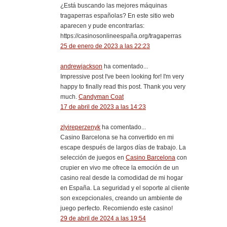
¿Está buscando las mejores máquinas
tragaperras españolas? En este sitio web
aparecen y pude encontrarlas:
https://casinosonlineespaña.org/tragaperras
25 de enero de 2023 a las 22:23
andrewjackson
ha comentado...
Impressive post I've been looking for! I'm very
happy to finally read this post. Thank you very
much.
Candyman Coat
17 de abril de 2023 a las 14:23
zlyireperzenyk
ha comentado...
Casino Barcelona se ha convertido en mi
escape después de largos días de trabajo. La
selección de juegos en
Casino Barcelona
con
crupier en vivo me ofrece la emoción de un
casino real desde la comodidad de mi hogar
en España. La seguridad y el soporte al cliente
son excepcionales, creando un ambiente de
juego perfecto. Recomiendo este casino!
29 de abril de 2024 a las 19:54