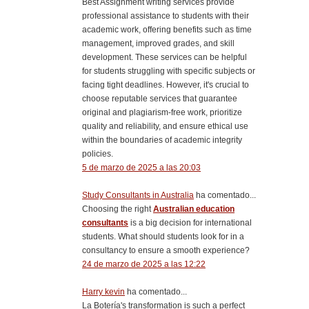
Best Assignment writing services provide
professional assistance to students with their
academic work, offering benefits such as time
management, improved grades, and skill
development. These services can be helpful
for students struggling with specific subjects or
facing tight deadlines. However, it's crucial to
choose reputable services that guarantee
original and plagiarism-free work, prioritize
quality and reliability, and ensure ethical use
within the boundaries of academic integrity
policies.
5 de marzo de 2025 a las 20:03
Study Consultants in Australia
ha comentado...
Choosing the right
Australian education
consultants
is a big decision for international
students. What should students look for in a
consultancy to ensure a smooth experience?
24 de marzo de 2025 a las 12:22
Harry kevin
ha comentado...
La Botería's transformation is such a perfect