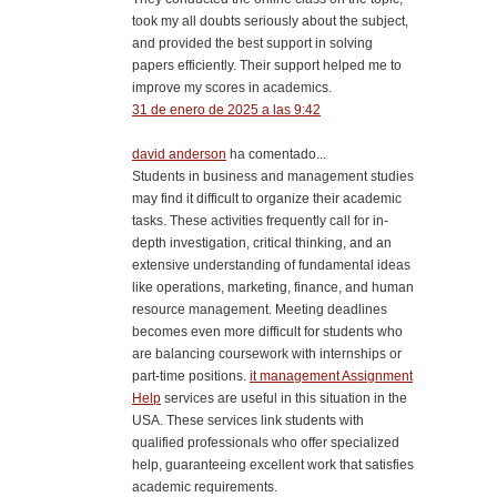
took my all doubts seriously about the subject,
and provided the best support in solving
papers efficiently. Their support helped me to
improve my scores in academics.
31 de enero de 2025 a las 9:42
david anderson
ha comentado...
Students in business and management studies
may find it difficult to organize their academic
tasks. These activities frequently call for in-
depth investigation, critical thinking, and an
extensive understanding of fundamental ideas
like operations, marketing, finance, and human
resource management. Meeting deadlines
becomes even more difficult for students who
are balancing coursework with internships or
part-time positions.
it management Assignment
Help
services are useful in this situation in the
USA. These services link students with
qualified professionals who offer specialized
help, guaranteeing excellent work that satisfies
academic requirements.