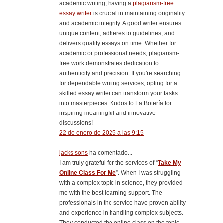
academic writing, having a
plagiarism-free
essay writer
is crucial in maintaining originality
and academic integrity. A good writer ensures
unique content, adheres to guidelines, and
delivers quality essays on time. Whether for
academic or professional needs, plagiarism-
free work demonstrates dedication to
authenticity and precision. If you're searching
for dependable writing services, opting for a
skilled essay writer can transform your tasks
into masterpieces. Kudos to La Botería for
inspiring meaningful and innovative
discussions!
22 de enero de 2025 a las 9:15
jacks sons
ha comentado...
I am truly grateful for the services of “
Take My
Online Class For Me
”. When I was struggling
with a complex topic in science, they provided
me with the best learning support. The
professionals in the service have proven ability
and experience in handling complex subjects.
They conducted the online class on the topic,