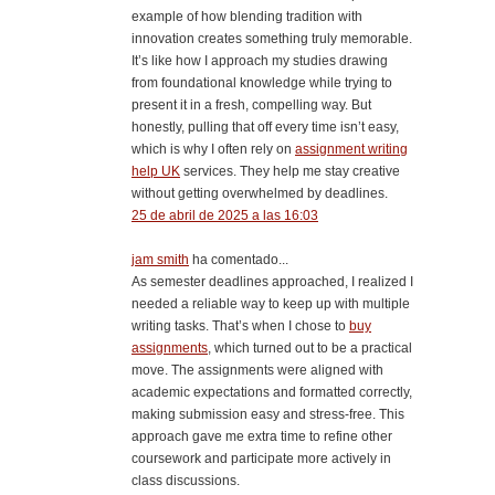
example of how blending tradition with
innovation creates something truly memorable.
It’s like how I approach my studies drawing
from foundational knowledge while trying to
present it in a fresh, compelling way. But
honestly, pulling that off every time isn’t easy,
which is why I often rely on
assignment writing
help UK
services. They help me stay creative
without getting overwhelmed by deadlines.
25 de abril de 2025 a las 16:03
jam smith
ha comentado...
As semester deadlines approached, I realized I
needed a reliable way to keep up with multiple
writing tasks. That’s when I chose to
buy
assignments
, which turned out to be a practical
move. The assignments were aligned with
academic expectations and formatted correctly,
making submission easy and stress-free. This
approach gave me extra time to refine other
coursework and participate more actively in
class discussions.