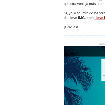
que otra ventaja más com
Si, yo lo sé, otro de los f
de
I love IMG
, creó
I love
¡Gracias!