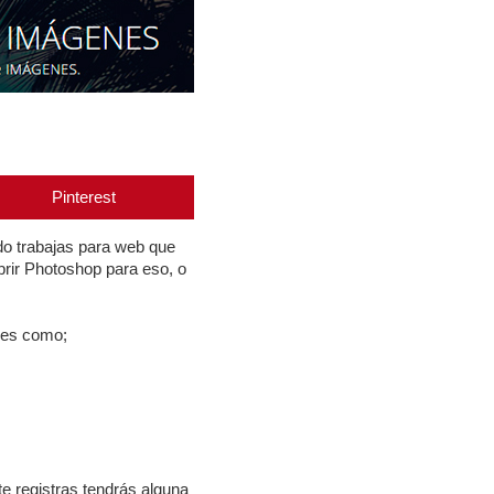
Pinterest
ndo trabajas para web que
brir Photoshop para eso, o
des como;
 te registras tendrás alguna