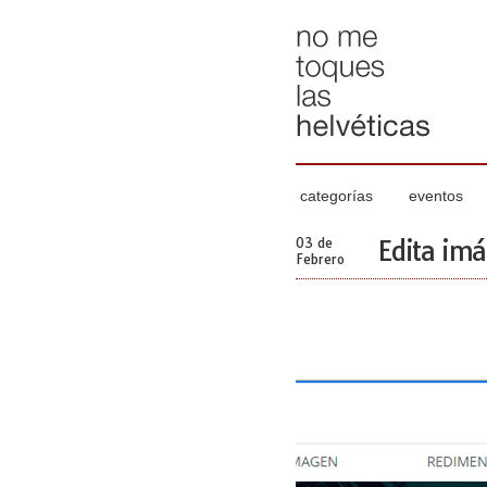
categorías
eventos
03 de
Edita imá
Febrero