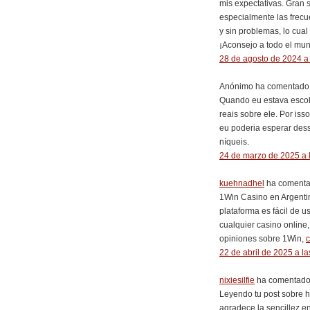
mis expectativas. Gran 
especialmente las frecu
y sin problemas, lo cual
¡Aconsejo a todo el mu
28 de agosto de 2024 a 
Anónimo ha comentado.
Quando eu estava escolh
reais sobre ele. Por is
eu poderia esperar dess
níqueis.
24 de marzo de 2025 a 
kuehnadhel
ha comentad
1Win Casino en Argentin
plataforma es fácil de 
cualquier casino online
opiniones sobre 1Win,
22 de abril de 2025 a la
nixiesilfie
ha comentado.
Leyendo tu post sobre h
agradece la sencillez e