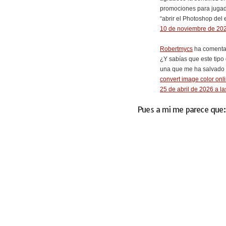
promociones para jugad
“abrir el Photoshop del 
10 de noviembre de 202
Robertmycs
ha comentad
¿Y sabías que este tipo
una que me ha salvado 
convert image color onl
25 de abril de 2026 a la
Pues a mi me parece que: