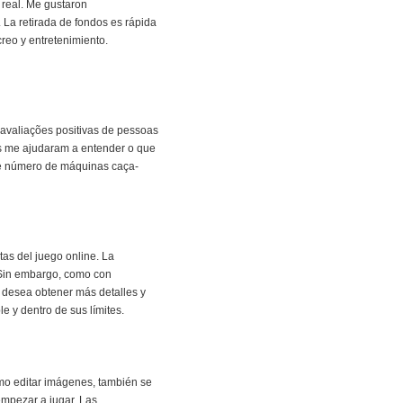
 real. Me gustaron
 La retirada de fondos es rápida
creo y entretenimiento.
 avaliações positivas de pessoas
s me ajudaram a entender o que
nde número de máquinas caça-
as del juego online. La
 Sin embargo, como con
i desea obtener más detalles y
 y dentro de sus límites.
omo editar imágenes, también se
 empezar a jugar. Las