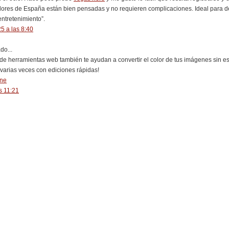
ores de España están bien pensadas y no requieren complicaciones. Ideal para de
entretenimiento”.
5 a las 8:40
o...
 de herramientas web también te ayudan a convertir el color de tus imágenes sin 
varias veces con ediciones rápidas!
ine
s 11:21