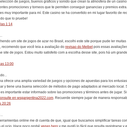
selección de juegos, buenos gráficos y sonido que crean la atmósfera de un casino
entes promociones y torneos que te permiten conseguir ganancias y premios extra.
 es muy importante para mí. Este casino se ha convertido en mi lugar favorito de re
ndo que lo pruebe!
las 1:14
..
endo um site de jogos de azar no Brasil, escolhi este site porque pude ler muitas
so, recomendo que você leia a avaliação do
revisao do Melbet
pois essas avaliaçõe
e site de jogos. Estou muito satisfeito com a escolha desse site, pois há um gra
las 13:00
o...
a ofrece una amplia variedad de juegos y opciones de apuestas para los entusiast
usar y tiene una buena selección de métodos de pago adaptados al mercado local.
, es importante estar informado sobre las promociones y términos antes de jugar. S
consulte en wsgargentina2022.com
. Recuerde siempre jugar de manera responsable
s 20:26
..
erramientas online me di cuenta de que, igual que buscamos simplificar tareas c
n el ocio. Hace poco probé
vegas hero
y me gustó lo fácil que resulta registrarse y