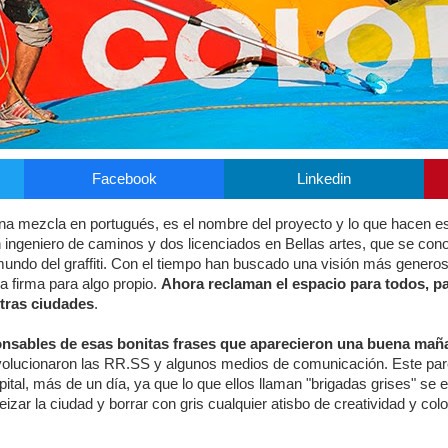
Facebook
Linkedin
uena mezcla en portugués, es el nombre del proyecto y lo que hacen e
 un ingeniero de caminos y dos licenciados en Bellas artes, que se co
do del graffiti. Con el tiempo han buscado una visión más generosa 
a firma para algo propio.
Ahora reclaman el espacio para todos, p
stras ciudades
.
nsables de esas bonitas frases que aparecieron una buena mañ
olucionaron las RR.SS y algunos medios de comunicación. Este pare
pital, más de un día, ya que lo que ellos llaman "brigadas grises" se 
ar la ciudad y borrar con gris cualquier atisbo de creatividad y co