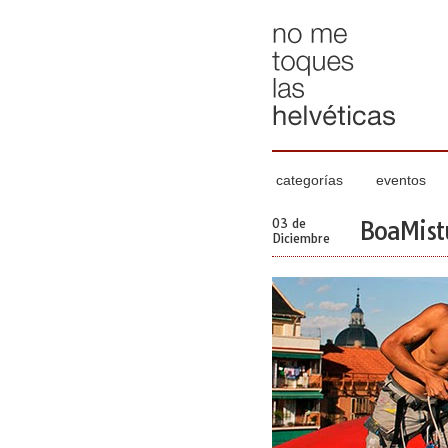
categorías
eventos
03 de
BoaMistu
Diciembre