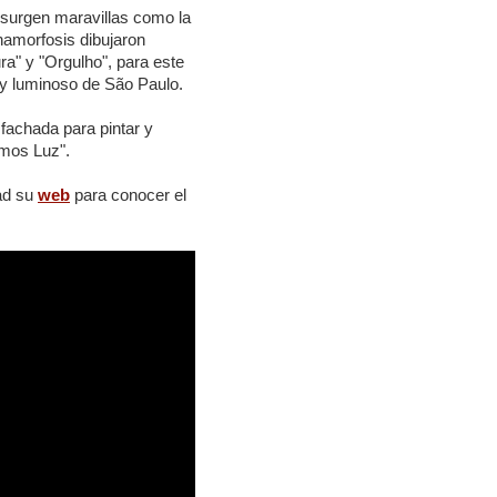
 surgen maravillas como la
anamorfosis dibujaron
ra" y "Orgulho", para este
e y luminoso de São Paulo.
fachada para pintar y
omos Luz".
tad su
web
para conocer el