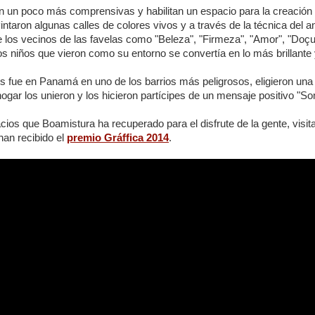
n un poco más comprensivas y habilitan un espacio para la creación
Pintaron algunas calles de colores vivos y a través de la técnica del 
e los vecinos de las favelas como "Beleza", "Firmeza", "Amor", "Doçu
 los niños que vieron como su entorno se convertía en lo más brillant
s fue en Panamá en uno de los barrios más peligrosos, eligieron una 
gar los unieron y los hicieron partícipes de un mensaje positivo "S
ios que Boamistura ha recuperado para el disfrute de la gente, visi
 han recibido el
premio Gráffica 2014
.