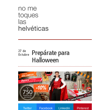
27 de
Prepárate para
Octubre
Halloween
Twitter
Facebook
Linkedin
Pinterest