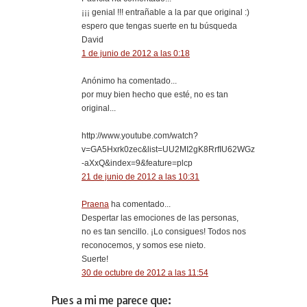
¡¡¡ genial !!! entrañable a la par que original :)
espero que tengas suerte en tu búsqueda
David
1 de junio de 2012 a las 0:18
Anónimo ha comentado...
por muy bien hecho que esté, no es tan
original...
http://www.youtube.com/watch?
v=GA5Hxrk0zec&list=UU2MI2gK8RrfIU62WGz
-aXxQ&index=9&feature=plcp
21 de junio de 2012 a las 10:31
Praena
ha comentado...
Despertar las emociones de las personas,
no es tan sencillo. ¡Lo consigues! Todos nos
reconocemos, y somos ese nieto.
Suerte!
30 de octubre de 2012 a las 11:54
Pues a mi me parece que: