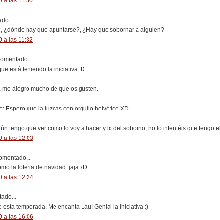
 a las 11:30
do...
?, ¿dónde hay que apuntarse?, ¿Hay que sobornar a alguien?
 a las 11:32
omentado...
e está teniendo la iniciativa :D.
, me alegro mucho de que os gusten.
 Espero que la luzcas con orgullo helvético XD.
ún tengo que ver como lo voy a hacer y lo del soborno, no lo intentéis que tengo 
 a las 12:03
omentado...
mo la loteria de navidad..jaja xD
 a las 12:24
ado...
 esta temporada. Me encanta Lau! Genial la iniciativa :)
 a las 16:06