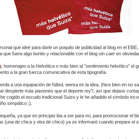
rsonal que ideé para darle un poquito de publicidad al blog en el EBE,
 que fuera algo bonito y relacionable con el blog sin caer en obvieda
e
, homenajeo a la Helvética o más bien al "sentimiento helvético" el g
ento a la gran fuerza comunicativa de esta tipografía.
erda a una equipación de fútbol, eeesa es la idea, (hice bien en no s
ue despierte más pasiones que el deporte rey?, así que dejaos contag
 he cogido el escudo tradicional Suizo y le he añadido el símbolo incon
ño simpático ;).
queña, ya que en principio iba a ser para mi, para promocionar el b
tas (una de chica y otra de chico) ya os informaré cuando prepare el 