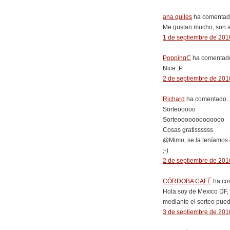
ana quiles
ha comentado
Me gustan mucho, son s
1 de septiembre de 2010
PoppingC
ha comentado
Nice ;P
2 de septiembre de 2010
Richard
ha comentado..
Sorteooooo
Sorteooooooooooooo
Cosas gratissssss
@Mimo, se la teníamos 
;-)
2 de septiembre de 2010
CÓRDOBA CAFÉ
ha com
Hola soy de Mexico DF, 
mediante el sorteo pued
3 de septiembre de 2010