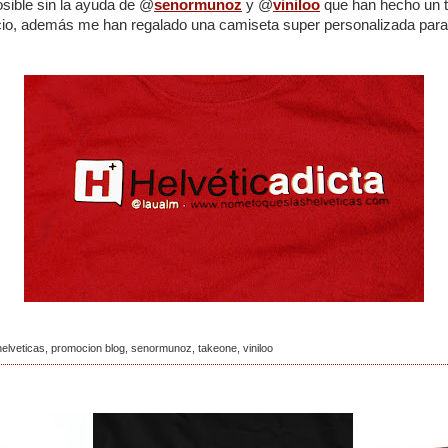
osible sin la ayuda de @
senormunoz
y @
viniloo
que han hecho un t
ecio, además me han regalado una camiseta super personalizada para
elveticas
,
promocion blog
,
senormunoz
,
takeone
,
viniloo