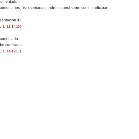
omentado...
 comentarios, ésta semana pondré un post sobre como participar.
esentación :D
 a las 14:24
omentado...
 ha cautivado
 a las 12:13