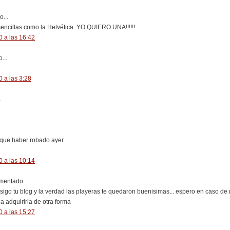
...
encillas como la Helvética. YO QUIERO UNA!!!!!!
 a las 16:42
...
 a las 3:28
.
que haber robado ayer.
 a las 10:14
entado...
sigo tu blog y la verdad las playeras te quedaron buenisimas... espero en caso de
a adquirirla de otra forma
 a las 15:27