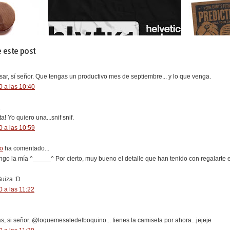
 este post
r, sí señor. Que tengas un productivo mes de septiembre... y lo que venga.
 a las 10:40
.
 Yo quiero una...snif snif.
 a las 10:59
o
ha comentado...
engo la mía ^_____^ Por cierto, muy bueno el detalle que han tenido con regalarte 
Suiza :D
 a las 11:22
, si señor. @loquemesaledelboquino... tienes la camiseta por ahora...jejeje