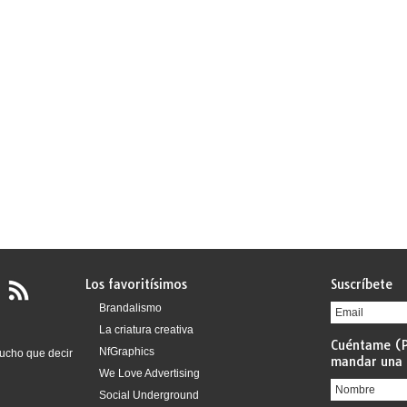
Los favoritísimos
Suscríbete
Brandalismo
La criatura creativa
Cuéntame (P
NfGraphics
ucho que decir
mandar una 
We Love Advertising
Social Underground