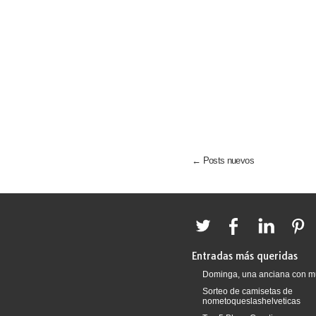
← Posts nuevos
Entradas más queridas
Dominga, una anciana con m
Sorteo de camisetas de
nometoqueslashelveticas