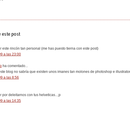
 este post
ir este rincón tan personal (me has puesto tierna con este post)
9 a las 23:00
o
ha comentado...
 este blog no sabría que existen unos imanes tan molones de photoshop e illustrator
9 a las 8:56
er por deleitarnos con tus helveticas...;p
9 a las 14:35