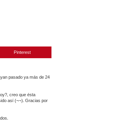
Pinterest
hayan pasado ya más de 24
hoy?, creo que ésta
sido así (¬¬). Gracias por
odos.