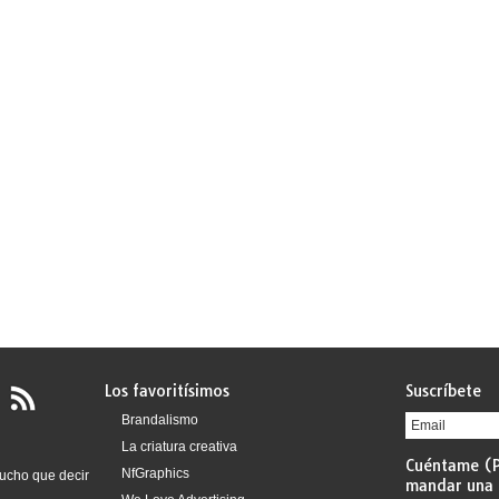
Los favoritísimos
Suscríbete
Brandalismo
La criatura creativa
Cuéntame (P
NfGraphics
ucho que decir
mandar una 