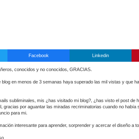
Facebook
Linkedin
añeros, conocidos y no conocidos, GRACIAS.
e blog en menos de 3 semanas haya superado las mil vistas y que 
ails subliminales, mis ¿has visitado mi blog?, ¿has visto el post de 
il, gracias por aguantar las miradas recriminatorias cuando no había 
ncio para mi.
ación interesante para aprender, sorprender y acercar el diseño a t
so