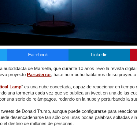
Facebook
Linkedin
ta autodidacta de Marsella, que durante 10 años llevó la revista digit
uevo proyecto
Parse/error
, hace no mucho hablamos de su proyecto 
tical Lamp
" es una nube conectada, capaz de reaccionar en tiempo 
ando una tormenta cada vez que se publica un tweet en una de las c
 por una serie de relámpagos, rodando en la nube y perturbando la su
s tweets de Donald Trump, aunque puede configurarse para reacciona
uede desencadenarse tan sólo con unas pocas palabras soltadas sin r
o el destino de millones de personas.