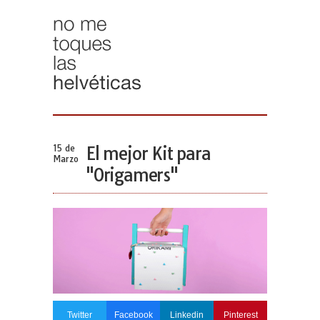
15 de
El mejor Kit para
Marzo
"Origamers"
Twitter
Facebook
Linkedin
Pinterest