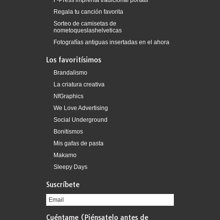
F-Press imprenta tradicional portátil
Regala tu canción favorita
Sorteo de camisetas de
nometoqueslashelveticas
Fotografías antiguas insertadas en el ahora
Los favoritísimos
Brandalismo
La criatura creativa
NfGraphics
We Love Advertising
Social Underground
Bonitismos
Mis gafas de pasta
Makamo
Sleepy Days
Suscríbete
Cuéntame (Piénsatelo antes de