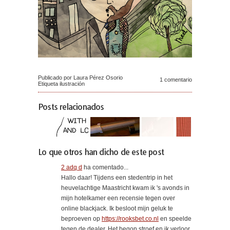
Publicado por Laura Pérez Osorio
1 comentario
Etiqueta
ilustración
Posts relacionados
Lo que otros han dicho de este post
2 adq d
ha comentado...
Hallo daar! Tijdens een stedentrip in het
heuvelachtige Maastricht kwam ik 's avonds in
mijn hotelkamer een recensie tegen over
online blackjack. Ik besloot mijn geluk te
beproeven op
https://rooksbet.co.nl
en speelde
tegen de dealer. Het begon stroef en ik verloor