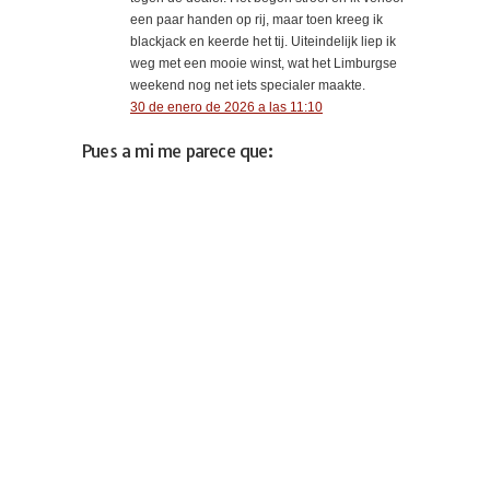
een paar handen op rij, maar toen kreeg ik
blackjack en keerde het tij. Uiteindelijk liep ik
weg met een mooie winst, wat het Limburgse
weekend nog net iets specialer maakte.
30 de enero de 2026 a las 11:10
Pues a mi me parece que: