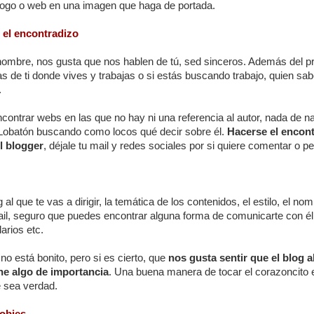
logo o web en una imagen que haga de portada.
e el encontradizo
 nombre, nos gusta que nos hablen de tú, sed sinceros. Además del pr
 de ti donde vives y trabajas o si estás buscando trabajo, quien sabe
.
ncontrar webs en las que no hay ni una referencia al autor, nada de 
Lobatón buscando como locos qué decir sobre él.
Hacerse el encon
l blogger
, déjale tu mail y redes sociales por si quiere comentar o p
g al que te vas a dirigir, la temática de los contenidos, el estilo, el n
il, seguro que puedes encontrar alguna forma de comunicarte con él
arios etc.
no está bonito, pero si es cierto, que
nos gusta sentir que el blog a
ne algo de importancia
. Una buena manera de tocar el corazoncito es
e sea verdad.
gobies