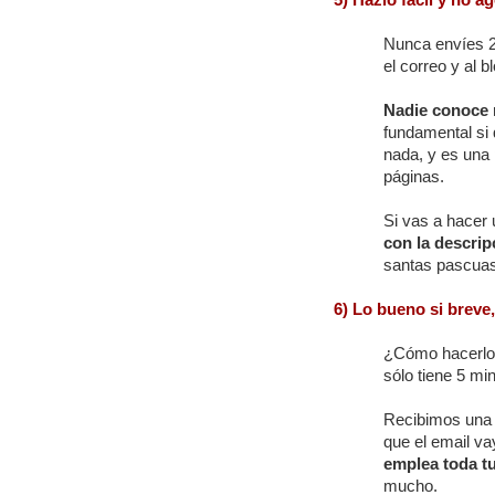
Nunca envíes 20
el correo y al b
Nadie conoce 
fundamental si 
nada, y es una 
páginas.
Si vas a hacer 
con la descrip
santas pascuas.
6) Lo bueno si breve
¿Cómo hacerlo?
sólo tiene 5 mi
Recibimos una 
que el email v
emplea toda tu
mucho.