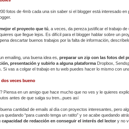
0 fotos de 4mb cada una sin saber si el blogger está interesado en pu
logger.
mejor el proyecto que tú
, a veces, da pereza justificar el trabajo 
quieres que llegue lejos. Es difícil para el blogger hablar sobre un pr
pena descartar buenos trabajos por la falta de información, descríbe
un emailing, una buena idea es,
preparar un zip con las fotos del
ción, presentación y subirlo a alguna plataforma
Dropbox, Sendspa
 Si vas a colgar el trabajo en tu web puedes hacer lo mismo con un
, dos veces bueno
 Piensa en un amigo que hace mucho que no ves y le quieres explicar
nutos antes de que salga su tren...pues así
buena cantidad de emails al día con proyectos interesantes, pero al
aya quedando “para cuando tenga un ratito” y se acabe quedando atrá
 capacidad de redacción en conseguir el interés del lector
y no v