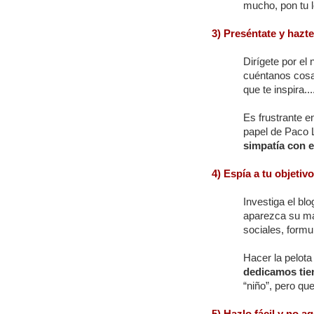
mucho, pon tu 
3) Preséntate y hazt
Dirígete por el
cuéntanos cosas
que te inspira...
Es frustrante e
papel de Paco 
simpatía con e
4) Espía a tu objetivo
Investiga el blo
aparezca su ma
sociales, formul
Hacer la pelota 
dedicamos tie
“niño”, pero qu
5) Hazlo fácil y no a