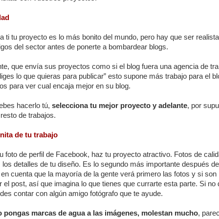
dad
a ti tu proyecto es lo más bonito del mundo, pero hay que ser realist
igos del sector antes de ponerte a bombardear blogs.
, que envía sus proyectos como si el blog fuera una agencia de trab
liges lo que quieras para publicar” esto supone más trabajo para el b
jos para ver cual encaja mejor en su blog.
ebes hacerlo tú,
selecciona tu mejor proyecto y adelante
, por sup
 resto de trabajos.
nita de tu trabajo
u foto de perfil de Facebook, haz tu proyecto atractivo. Fotos de cali
 los detalles de tu diseño. Es lo segundo más importante después de
en en cuenta que la mayoría de la gente verá primero las fotos y si son
r el post, así que imagina lo que tienes que currarte esta parte. Si no
des contar con algún amigo fotógrafo que te ayude.
o pongas marcas de agua a las imágenes, molestan mucho
, pare