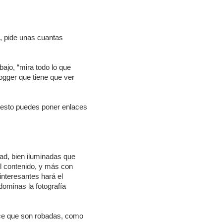
a, pide unas cuantas
ajo, “mira todo lo que
logger que tiene que ver
uesto puedes poner enlaces
dad, bien iluminadas que
l contenido, y más con
 interesantes hará el
 dominas la fotografía
ce que son robadas, como