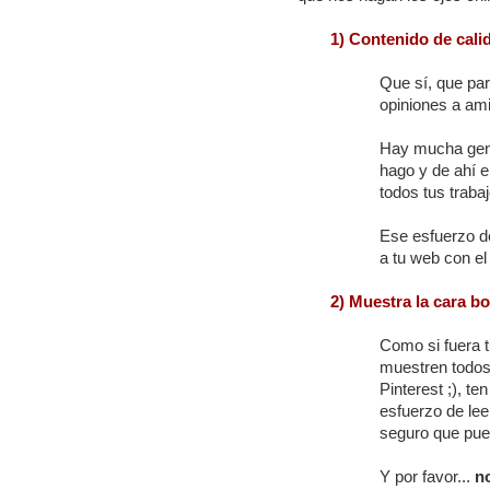
1) Contenido de cali
Que sí, que par
opiniones a am
Hay mucha gente
hago y de ahí e
todos tus traba
Ese esfuerzo d
a tu web con el
2) Muestra la cara bo
Como si fuera t
muestren todos
Pinterest ;), t
esfuerzo de lee
seguro que pue
Y por favor...
n