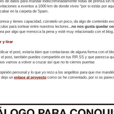
ses de datos para mandar indiscriminadamente notas de prensa sin ni
vitaciones a eventos a 1000 km de donde vives “por si estás por aqu
cabar en la carpeta de Spam.
resa y tienes capacidad, cúrratelo un poco, da algo de contenido ex
culos para sortear entre nuestros lectores..
.no nos gusta quedar c
a por algo que merezca la pena y esté muy relacionado con el blog.
 y tirar
icar el post, estaría bien que contactaras de alguna forma con el blo
el post, también puedes compartirlo en tus RR.SS y que parezca que
os vamos a volver a cruzar así que no te cierres puertas
opinión personal y lo que yo rezo a los angelitos para que me mandé
s dejo un
enlace al proyecto
como os he comentado, por si os parece 