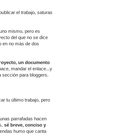
blicar el trabajo, saturas
de uno mismo, pero es
oyecto del que no se dice
lo en no más de dos
 proyecto, un documento
ce, mandar el enlace...y
a sección para bloggers.
 tu último trabajo, pero
gunas parrafadas hacen
s,
sé breve, conciso y
endas humo que canta