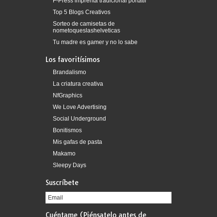
F-Press imprenta tradicional portátil
Top 5 Blogs Creativos
Sorteo de camisetas de
nometoqueslashelveticas
Tu madre es gamer y no lo sabe
Los favoritísimos
Brandalismo
La criatura creativa
NfGraphics
We Love Advertising
Social Underground
Bonitismos
Mis gafas de pasta
Makamo
Sleepy Days
Suscríbete
Cuéntame (Piénsatelo antes de