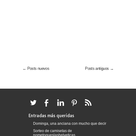
← Posts nuevos
Posts antiguos →
Entradas más queridas
Dominga, una anciana con mucho que decir
Sorteo de camisetas de
nometoqueslashelveticas