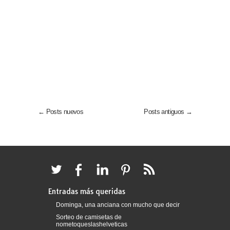
← Posts nuevos
Posts antiguos →
Entradas más queridas
Dominga, una anciana con mucho que decir
Sorteo de camisetas de
nometoqueslashelveticas