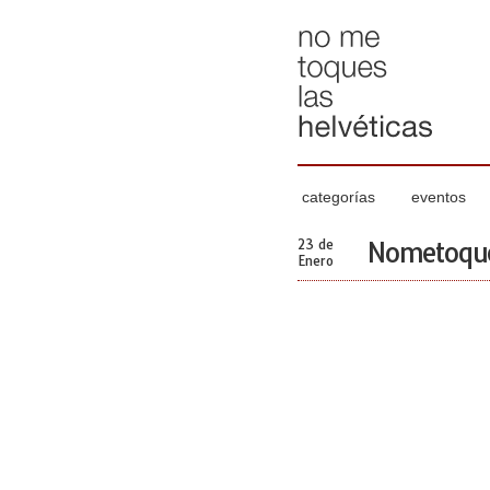
categorías
eventos
23 de
Nometoques
Enero