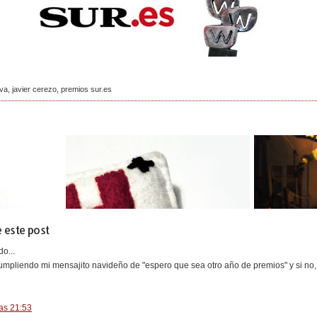
iva
,
javier cerezo
,
premios sur.es
 este post
o...
mpliendo mi mensajito navideño de "espero que sea otro año de premios" y si no, e
as 21:53