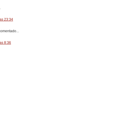
.
as 23:34
omentado...
as 8:36