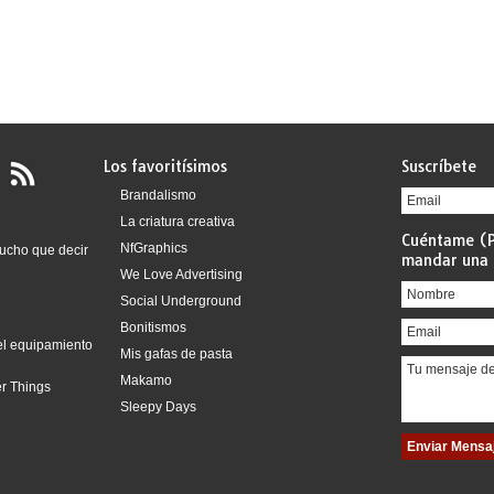
Los favoritísimos
Suscríbete
Brandalismo
La criatura creativa
Cuéntame (P
NfGraphics
ucho que decir
mandar una 
We Love Advertising
Social Underground
Bonitismos
del equipamiento
Mis gafas de pasta
Makamo
er Things
Sleepy Days