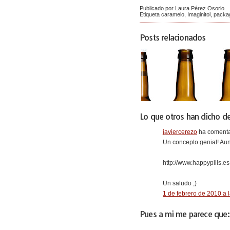
Publicado por Laura Pérez Osorio
Etiqueta
caramelo
,
Imaginitol
,
packag
Posts relacionados
Lo que otros han dicho de
javiercerezo
ha comenta
Un concepto genial! Aun
http://www.happypills.es
Un saludo ;)
1 de febrero de 2010 a 
Pues a mi me parece que: