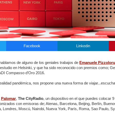
Facebook
Linkedin
ablamos de alguno de los geniales trabajos de
Emanuele Pizzolor
io estudio en Helsinki, y que ha sido reconocido con premios como;
 ADI Compasso d’Oro 2016.
ealidad pandémica, nos propone una nueva forma de viajar...escuchar
a
Palomar
,
The CityRadio
, un dispositivo en el que puedes colocar 9
onizados con emisoras de; Atenas, Barcelona, ​​Beijing, Berlín, Buenos
, Londres, Moscú, Nairobi, Nueva York, París, Roma, Sao Paulo, Sy