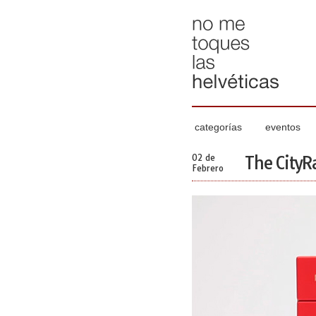
categorías
eventos
02 de
The CityR
Febrero