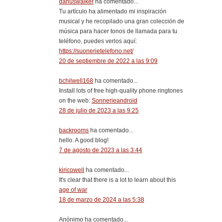
dariuswalker
ha comentado...
Tu artículo ha alimentado mi inspiración
musical y he recopilado una gran colección de
música para hacer tonos de llamada para tu
teléfono, puedes verlos aquí:
https://suonerietelefono.net/
20 de septiembre de 2022 a las 9:09
bchilwell168
ha comentado...
Install lots of free high-quality phone ringtones
on the web:
Sonnerieandroid
28 de julio de 2023 a las 9:25
backrooms
ha comentado...
hello. A good blog!
7 de agosto de 2023 a las 3:44
kiricowell
ha comentado...
It's clear that there is a lot to learn about this
age of war
18 de marzo de 2024 a las 5:38
Anónimo ha comentado...