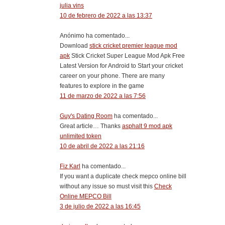
julia vins
10 de febrero de 2022 a las 13:37
Anónimo ha comentado...
Download
stick cricket premier league mod
apk
Stick Cricket Super League Mod Apk Free
Latest Version for Android to Start your cricket
career on your phone. There are many
features to explore in the game
11 de marzo de 2022 a las 7:56
Guy's Dating Room
ha comentado...
Great article… Thanks
asphalt 9 mod apk
unlimited token
10 de abril de 2022 a las 21:16
Fiz Karl
ha comentado...
If you want a duplicate check mepco online bill
without any issue so must visit this
Check
Online MEPCO Bill
3 de julio de 2022 a las 16:45