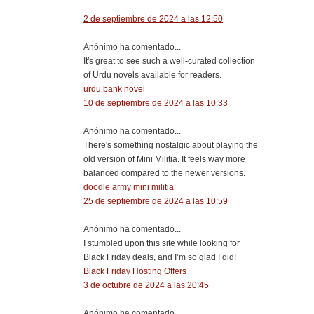
2 de septiembre de 2024 a las 12:50
Anónimo ha comentado...
It's great to see such a well-curated collection
of Urdu novels available for readers.
urdu bank novel
10 de septiembre de 2024 a las 10:33
Anónimo ha comentado...
There's something nostalgic about playing the
old version of Mini Militia. It feels way more
balanced compared to the newer versions.
doodle army mini militia
25 de septiembre de 2024 a las 10:59
Anónimo ha comentado...
I stumbled upon this site while looking for
Black Friday deals, and I’m so glad I did!
Black Friday Hosting Offers
3 de octubre de 2024 a las 20:45
Anónimo ha comentado...