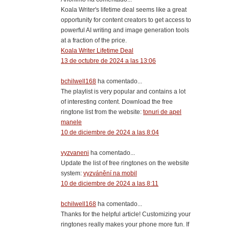
Koala Writer's lifetime deal seems like a great
opportunity for content creators to get access to
powerful AI writing and image generation tools
at a fraction of the price.
Koala Writer Lifetime Deal
13 de octubre de 2024 a las 13:06
bchilwell168
ha comentado...
The playlist is very popular and contains a lot
of interesting content. Download the free
ringtone list from the website:
tonuri de apel
manele
10 de diciembre de 2024 a las 8:04
vyzvaneni
ha comentado...
Update the list of free ringtones on the website
system:
vyzvánění na mobil
10 de diciembre de 2024 a las 8:11
bchilwell168
ha comentado...
Thanks for the helpful article! Customizing your
ringtones really makes your phone more fun. If