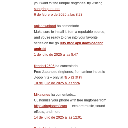
you want to find unique ringtones, try visiting
songringtone.net
6 de febrero de 2025 a las 8:23
apk download
ha comentado...
Make sure to install it from a reputable source,
and you're ready to dive into your favorite
series on the go
Hitv mod apk download for
android
.
1 de julio de 2025 a las 8:47
tiendat12595
ha comentado...
Free Japanese ringtones, from anime intros to
J-pop hits – only at
着メロ 無料
10 de julio de 2025 a las 5:26
Mikatones
ha comentado...
Customize your phone with free ringtones from
https://ringtonesf.com
— explore music, sound
effects, and more
14 de julio de 2025 a las 12:01