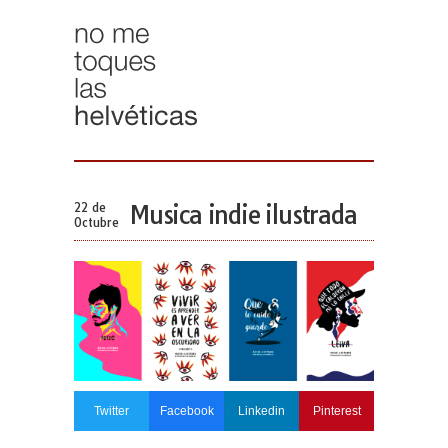
22 de
Musica indie ilustrada
Octubre
Twitter
Facebook
Linkedin
Pinterest