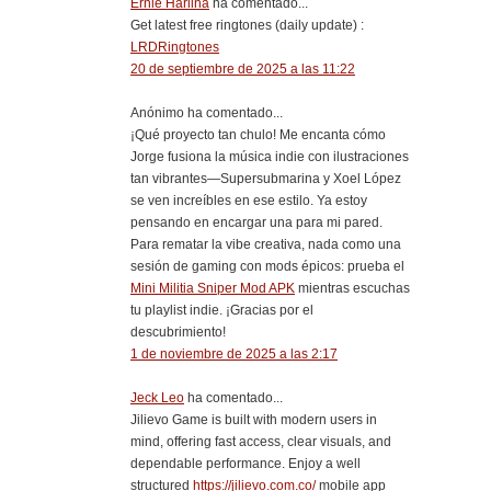
Ernie Harlina
ha comentado...
Get latest free ringtones (daily update) :
LRDRingtones
20 de septiembre de 2025 a las 11:22
Anónimo ha comentado...
¡Qué proyecto tan chulo! Me encanta cómo
Jorge fusiona la música indie con ilustraciones
tan vibrantes—Supersubmarina y Xoel López
se ven increíbles en ese estilo. Ya estoy
pensando en encargar una para mi pared.
Para rematar la vibe creativa, nada como una
sesión de gaming con mods épicos: prueba el
Mini Militia Sniper Mod APK
mientras escuchas
tu playlist indie. ¡Gracias por el
descubrimiento!
1 de noviembre de 2025 a las 2:17
Jeck Leo
ha comentado...
Jilievo Game is built with modern users in
mind, offering fast access, clear visuals, and
dependable performance. Enjoy a well
structured
https://jilievo.com.co/
mobile app