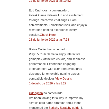
12 de junio de 2026 a las 10:52
Edd Ondricka ha comentado...
92Pak Game delivers fun and excitement
through interactive challenges. Earn
achievements, unlock bonuses, and enjoy a
rewarding gaming experience every
session.
Check Here
18 de junio de 2026 a las 7:28
Blaise Collier ha comentado...
Play 55 Club Game to enjoy interactive
gameplay, attractive visuals, and seamless
performance. Experience engaging
entertainment with user-friendly features
designed for enjoyable gaming across
compatible devices.
View Details
1 de julio de 2026 a las 8:27
zidongchn
ha comentado...
I've been looking for a way to improve my
scratch card game strategy, and a friend
mentioned the
Scritchy Scratchy guide
. It