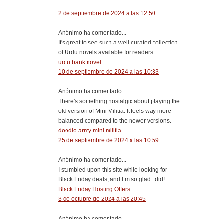
2 de septiembre de 2024 a las 12:50
Anónimo ha comentado...
It's great to see such a well-curated collection
of Urdu novels available for readers.
urdu bank novel
10 de septiembre de 2024 a las 10:33
Anónimo ha comentado...
There's something nostalgic about playing the
old version of Mini Militia. It feels way more
balanced compared to the newer versions.
doodle army mini militia
25 de septiembre de 2024 a las 10:59
Anónimo ha comentado...
I stumbled upon this site while looking for
Black Friday deals, and I’m so glad I did!
Black Friday Hosting Offers
3 de octubre de 2024 a las 20:45
Anónimo ha comentado...