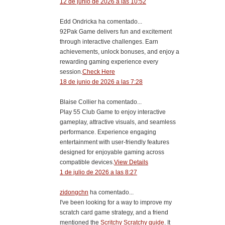
12 de junio de 2026 a las 10:52
Edd Ondricka ha comentado...
92Pak Game delivers fun and excitement
through interactive challenges. Earn
achievements, unlock bonuses, and enjoy a
rewarding gaming experience every
session.
Check Here
18 de junio de 2026 a las 7:28
Blaise Collier ha comentado...
Play 55 Club Game to enjoy interactive
gameplay, attractive visuals, and seamless
performance. Experience engaging
entertainment with user-friendly features
designed for enjoyable gaming across
compatible devices.
View Details
1 de julio de 2026 a las 8:27
zidongchn
ha comentado...
I've been looking for a way to improve my
scratch card game strategy, and a friend
mentioned the
Scritchy Scratchy guide
. It