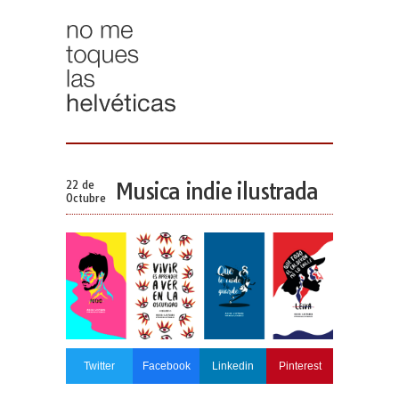
22 de
Musica indie ilustrada
Octubre
Twitter
Facebook
Linkedin
Pinterest