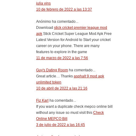
julia vins
10 de febrero de 2022 a las 13:37
Anónimo ha comentado...
Download
stick cricket premier league mod
apk
Stick Cricket Super League Mod Apk Free
Latest Version for Android to Start your cricket
career on your phone. There are many
features to explore in the game
11 de marzo de 2022 a las 7:56
Guy's Dating Room
ha comentado...
Great article… Thanks
asphalt 9 mod apk
unlimited token
10 de abril de 2022 a las 21:16
Fiz Karl
ha comentado...
If you want a duplicate check mepco online bill
without any issue so must visit this
Check
Online MEPCO Bill
3 de julio de 2022 a las 16:45