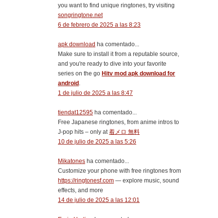
you want to find unique ringtones, try visiting
songringtone.net
6 de febrero de 2025 a las 8:23
apk download
ha comentado...
Make sure to install it from a reputable source,
and you're ready to dive into your favorite
series on the go
Hitv mod apk download for
android
.
1 de julio de 2025 a las 8:47
tiendat12595
ha comentado...
Free Japanese ringtones, from anime intros to
J-pop hits – only at
着メロ 無料
10 de julio de 2025 a las 5:26
Mikatones
ha comentado...
Customize your phone with free ringtones from
https://ringtonesf.com
— explore music, sound
effects, and more
14 de julio de 2025 a las 12:01