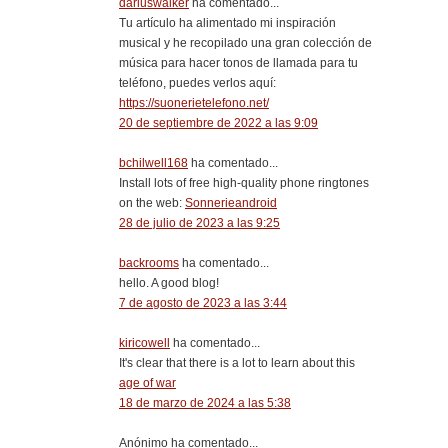
dariuswalker
ha comentado...
Tu artículo ha alimentado mi inspiración
musical y he recopilado una gran colección de
música para hacer tonos de llamada para tu
teléfono, puedes verlos aquí:
https://suonerietelefono.net/
20 de septiembre de 2022 a las 9:09
bchilwell168
ha comentado...
Install lots of free high-quality phone ringtones
on the web:
Sonnerieandroid
28 de julio de 2023 a las 9:25
backrooms
ha comentado...
hello. A good blog!
7 de agosto de 2023 a las 3:44
kiricowell
ha comentado...
It's clear that there is a lot to learn about this
age of war
18 de marzo de 2024 a las 5:38
Anónimo ha comentado...