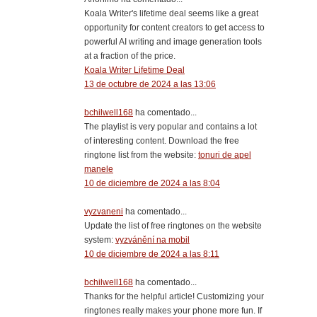
Koala Writer's lifetime deal seems like a great
opportunity for content creators to get access to
powerful AI writing and image generation tools
at a fraction of the price.
Koala Writer Lifetime Deal
13 de octubre de 2024 a las 13:06
bchilwell168
ha comentado...
The playlist is very popular and contains a lot
of interesting content. Download the free
ringtone list from the website:
tonuri de apel
manele
10 de diciembre de 2024 a las 8:04
vyzvaneni
ha comentado...
Update the list of free ringtones on the website
system:
vyzvánění na mobil
10 de diciembre de 2024 a las 8:11
bchilwell168
ha comentado...
Thanks for the helpful article! Customizing your
ringtones really makes your phone more fun. If