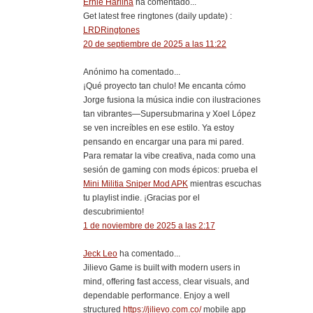
Ernie Harlina
ha comentado...
Get latest free ringtones (daily update) :
LRDRingtones
20 de septiembre de 2025 a las 11:22
Anónimo ha comentado...
¡Qué proyecto tan chulo! Me encanta cómo
Jorge fusiona la música indie con ilustraciones
tan vibrantes—Supersubmarina y Xoel López
se ven increíbles en ese estilo. Ya estoy
pensando en encargar una para mi pared.
Para rematar la vibe creativa, nada como una
sesión de gaming con mods épicos: prueba el
Mini Militia Sniper Mod APK
mientras escuchas
tu playlist indie. ¡Gracias por el
descubrimiento!
1 de noviembre de 2025 a las 2:17
Jeck Leo
ha comentado...
Jilievo Game is built with modern users in
mind, offering fast access, clear visuals, and
dependable performance. Enjoy a well
structured
https://jilievo.com.co/
mobile app