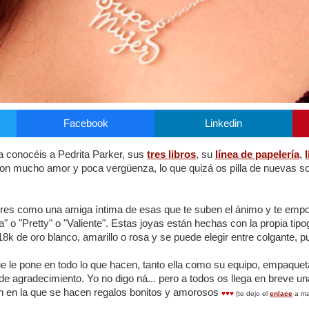
Facebook
Linkedin
a conocéis a Pedrita Parker, sus
tres libros
, su
línea de papelería
,
con mucho amor y poca vergüenza, lo que quizá os pilla de nuevas s
jeres como una amiga íntima de esas que te suben el ánimo y te emp
a" o "Pretty" o "Valiente". Estas joyas están hechas con la propia tipo
k de oro blanco, amarillo o rosa y se puede elegir entre colgante, pu
ue le pone en todo lo que hacen, tanto ella como su equipo, empaquet
 de agradecimiento. Yo no digo ná... pero a todos os llega en breve u
ín en la que se hacen regalos bonitos y amorosos
♥
♥
♥
(te dejo el
enlace
a man