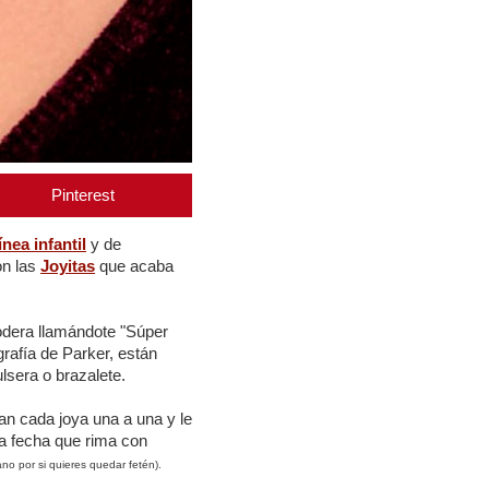
Pinterest
línea infantil
y de
on las
Joyitas
que acaba
odera llamándote "Súper
grafía de Parker, están
lsera o brazalete.
an cada joya una a una y le
na fecha que rima con
o por si quieres quedar fetén).