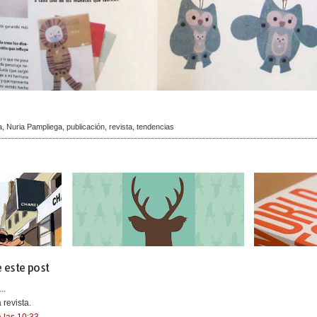
a
,
Nuria Pampliega
,
publicación
,
revista
,
tendencias
 este post
..
 revista.
 las 10:33