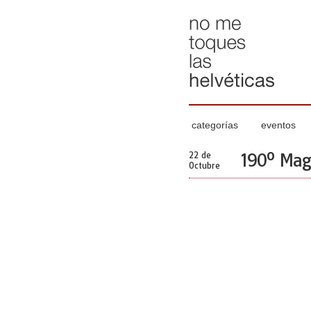
categorías
eventos
22 de
190º Mag
Octubre