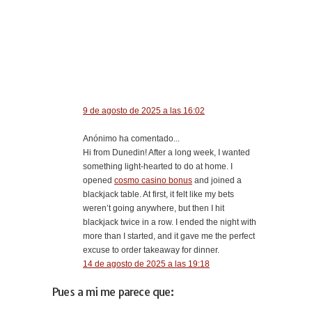
9 de agosto de 2025 a las 16:02
Anónimo ha comentado...
Hi from Dunedin! After a long week, I wanted
something light-hearted to do at home. I
opened
cosmo casino bonus
and joined a
blackjack table. At first, it felt like my bets
weren’t going anywhere, but then I hit
blackjack twice in a row. I ended the night with
more than I started, and it gave me the perfect
excuse to order takeaway for dinner.
14 de agosto de 2025 a las 19:18
Pues a mi me parece que: