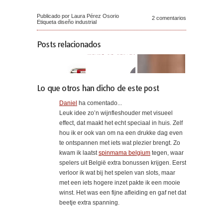
Publicado por Laura Pérez Osorio
2 comentarios
Etiqueta
diseño industrial
Posts relacionados
Lo que otros han dicho de este post
Daniel
ha comentado...
Leuk idee zo’n wijnfleshouder met visueel
effect, dat maakt het echt speciaal in huis. Zelf
hou ik er ook van om na een drukke dag even
te ontspannen met iets wat plezier brengt. Zo
kwam ik laatst
spinmama belgium
tegen, waar
spelers uit België extra bonussen krijgen. Eerst
verloor ik wat bij het spelen van slots, maar
met een iets hogere inzet pakte ik een mooie
winst. Het was een fijne afleiding en gaf net dat
beetje extra spanning.