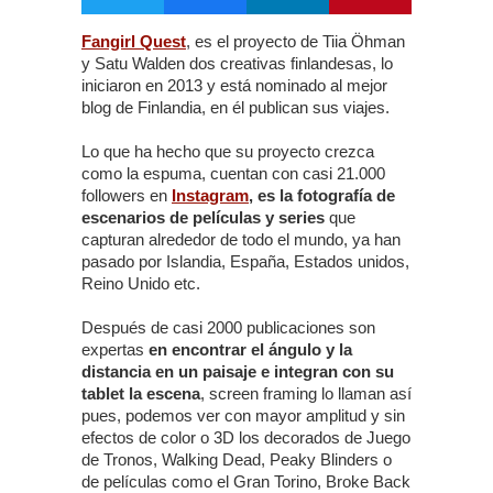
Fangirl Quest
, es el proyecto de Tiia Öhman
y Satu Walden dos creativas finlandesas, lo
iniciaron en 2013 y está nominado al mejor
blog de Finlandia, en él publican sus viajes.
Lo que ha hecho que su proyecto crezca
como la espuma, cuentan con casi 21.000
followers en
Instagram
, es la fotografía de
escenarios de películas y series
que
capturan alrededor de todo el mundo, ya han
pasado por Islandia, España, Estados unidos,
Reino Unido etc.
Después de casi 2000 publicaciones son
expertas
en encontrar el ángulo y la
distancia en un paisaje e integran con su
tablet la escena
, screen framing lo llaman así
pues, podemos ver con mayor amplitud y sin
efectos de color o 3D los decorados de Juego
de Tronos, Walking Dead, Peaky Blinders o
de películas como el Gran Torino, Broke Back