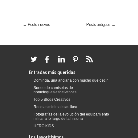
← Posts nuevos
Posts antiguos →
Entradas más queridas
Dominga, una anciana con mucho que decir
Sorteo de camisetas de
nometoqueslashelveticas
Top 5 Blogs Creativos
Recetas minimalistas Ikea
Fotografías de la evolución del equipamiento
militar a lo largo de la historia
HERO KIDS
Los favoritísimos