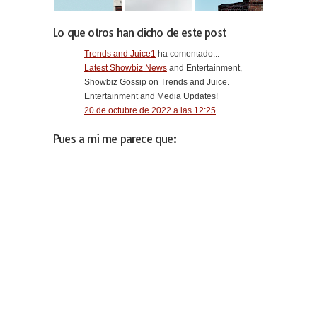
Lo que otros han dicho de este post
Trends and Juice1
ha comentado...
Latest Showbiz News
and Entertainment,
Showbiz Gossip on Trends and Juice.
Entertainment and Media Updates!
20 de octubre de 2022 a las 12:25
Pues a mi me parece que: