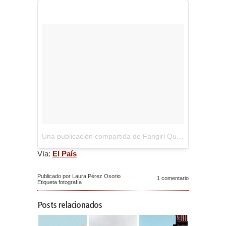
Una publicación compartida de Fangirl Quest (@fangirlquest)
Vía:
El País
Publicado por Laura Pérez Osorio
1 comentario
Etiqueta
fotografía
Posts relacionados