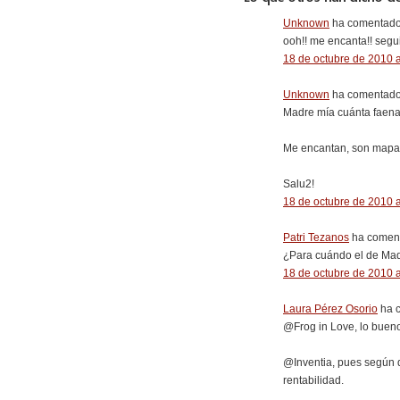
Unknown
ha comentado.
ooh!! me encanta!! segu
18 de octubre de 2010 a
Unknown
ha comentado.
Madre mía cuánta faena
Me encantan, son mapas 
Salu2!
18 de octubre de 2010 a
Patri Tezanos
ha coment
¿Para cuándo el de Mad
18 de octubre de 2010 a
Laura Pérez Osorio
ha c
@Frog in Love, lo bueno 
@Inventia, pues según d
rentabilidad.