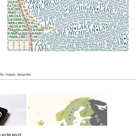
eño
,
mapas
,
tipografia
 este post