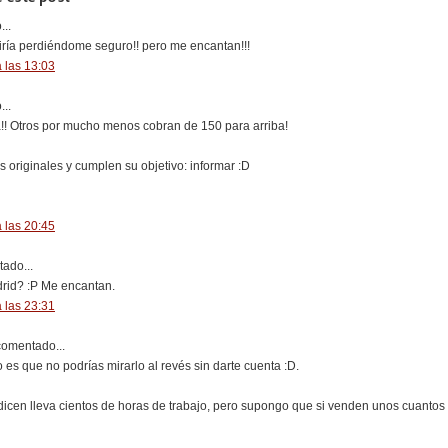
..
iría perdiéndome seguro!! pero me encantan!!!
 las 13:03
..
!! Otros por mucho menos cobran de 150 para arriba!
originales y cumplen su objetivo: informar :D
 las 20:45
ado...
rid? :P Me encantan.
 las 23:31
omentado...
es que no podrías mirarlo al revés sin darte cuenta :D.
icen lleva cientos de horas de trabajo, pero supongo que si venden unos cuantos