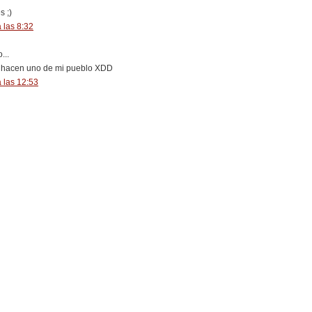
s ;)
 las 8:32
...
o hacen uno de mi pueblo XDD
 las 12:53