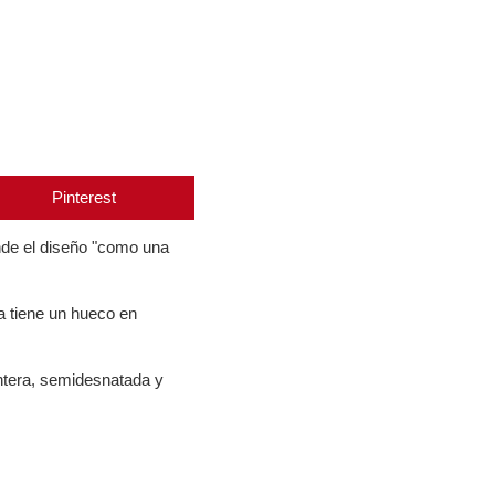
Pinterest
nde el diseño "como una
a tiene un hueco en
entera, semidesnatada y