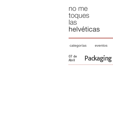
categorías
eventos
07 de
Packaging a
Abril