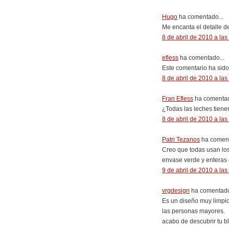
Hugo
ha comentado...
Me encanta el detalle de 
8 de abril de 2010 a las
efless
ha comentado...
Este comentario ha sido 
8 de abril de 2010 a las
Fran Efless
ha comentad
¿Todas las leches tiene
8 de abril de 2010 a las
Patri Tezanos
ha coment
Creo que todas usan lo
envase verde y enteras 
9 de abril de 2010 a las
vrgdesign
ha comentado
Es un diseño muy limpio,
las personas mayores.
acabo de descubrir tu bl