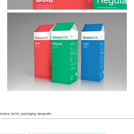
lvetica
,
leche
,
packaging
,
tipografia