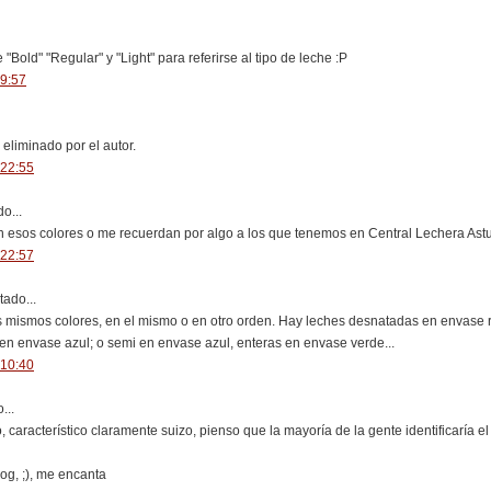
"Bold" "Regular" y "Light" para referirse al tipo de leche :P
 9:57
eliminado por el autor.
 22:55
o...
n esos colores o me recuerdan por algo a los que tenemos en Central Lechera Ast
 22:57
ado...
s mismos colores, en el mismo o en otro orden. Hay leches desnatadas en envase
en envase azul; o semi en envase azul, enteras en envase verde...
 10:40
...
 característico claramente suizo, pienso que la mayoría de la gente identificaría el
og, ;), me encanta