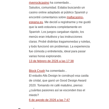
riverrockcasino
ha comentado...
Saludos, comunidad. Estaba buscando un
casino online adaptado al público Spanish y
encontré comentarios sobre
mafiacasino-
espana.eu
. Me decidí a registrarme y me gustó
que la web estuviera completamente en
Spanish. Los juegos cargaban rápido, los
menús eran intuitivos y las instrucciones
claras. Probé distintas tragamonedas y ruletas,
y todo funcionó sin problemas. La experiencia
fue cómoda y entretenida, ideal para pasar
varias horas explorando.
13 de febrero de 2026 a las 17:38
Block Crush
ha comentado...
El estudio Alts Design le construyó esa casita
de cristal, que ganó un Good Design Award
2020. Tomando mi café matutino, pienso:
¿cuántas pasiones así se esconden tras el
miedo?
6 de agosto de 2026 a las 7:47