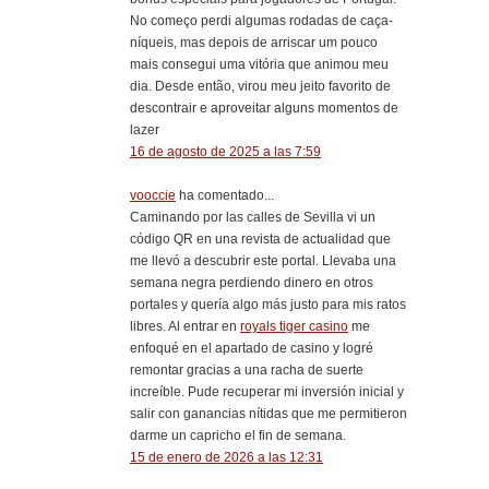
No começo perdi algumas rodadas de caça-
níqueis, mas depois de arriscar um pouco
mais consegui uma vitória que animou meu
dia. Desde então, virou meu jeito favorito de
descontrair e aproveitar alguns momentos de
lazer
16 de agosto de 2025 a las 7:59
vooccie
ha comentado...
Caminando por las calles de Sevilla vi un
código QR en una revista de actualidad que
me llevó a descubrir este portal. Llevaba una
semana negra perdiendo dinero en otros
portales y quería algo más justo para mis ratos
libres. Al entrar en
royals tiger casino
me
enfoqué en el apartado de casino y logré
remontar gracias a una racha de suerte
increíble. Pude recuperar mi inversión inicial y
salir con ganancias nítidas que me permitieron
darme un capricho el fin de semana.
15 de enero de 2026 a las 12:31