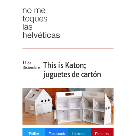
11 de
This is Katon;
Diciembre
juguetes de cartón
Twitter
Facebook
Linkedin
Pinterest