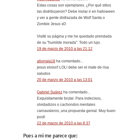
Estas cosas son ejemplares. ¿Por qué sitios
las distribuyeron? Debe molar ir en halloween
y ver a gente disfrazada de Wolf Santa o
Zombie Jesus xD
Visité su página y me he quedado prendada
de su "humilde morada". Todo un lujo.
19 de marzo de 2010 a las 21:12
aliorrala18
ha comentado...
jesus elviss!! LOL! debe ser el mate de risa
saludos
20 de marzo de 2010 a las 13:01
Gabriel Suárez
ha comentado...
Exquisitamente brutal. Para indecisos,
olvidadizos o cachondos mentales
carnavaleros, una propuesta genial. Muy buen
post!
22 de marzo de 2010 a las 8:37
Pues a mi me parece que: